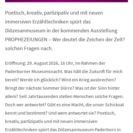
in
einem
Poetisch, kreativ, partizipativ und mit neuen
neuen
Tab)
immersiven Erzähltechniken spürt das
Diözesanmuseum in der kommenden Ausstellung
PROPHEZEIUNGEN – Wer deutet die Zeichen der Zeit?
solchen Fragen nach.
Eröffnung: 29. August 2026, 16 Uhr, im Rahmen der
Paderborner Museumsnacht. Was hält die Zukunft für mich
bereit? Werde ich glücklich? Wird ein Krieg ausbrechen?
Bringt der nächste Sommer Dürre? Was ist der Sinn hinter
allem? Seit Jahrtausenden stellen Menschen solche Fragen.
Doch wer antwortet? Gibt es eine Macht, die unser Schicksal
kennt und bestimmt? Und wem antwortet sie? Poetisch,
kreativ, partizipativ und mit neuen immersiven
Erzähltechniken spürt das Diözesanmuseum Paderborn in