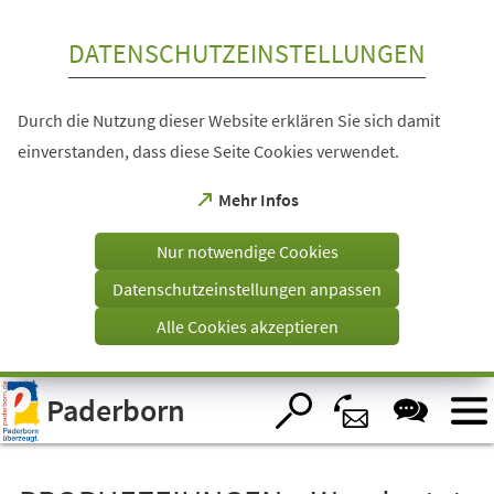
Inhalt anspringen
DATENSCHUTZEINSTELLUNGEN
Durch die Nutzung dieser Website erklären Sie sich damit
einverstanden, dass diese Seite Cookies verwendet.
(Öffnet
Mehr Infos
in
einem
Nur notwendige Cookies
neuen
Tab)
Datenschutzeinstellungen anpassen
Alle Cookies akzeptieren
Visuelle
Paderborn
Assistenzsoftware
öffnen.