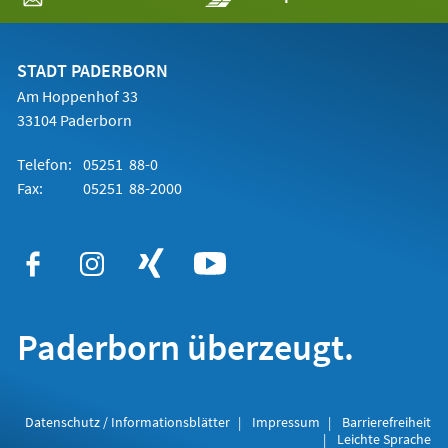
in
einem
neuen
Tab)
STADT PADERBORN
Am Hoppenhof 33
33104 Paderborn
Telefon:
05251 88-0
Fax:
05251 88-2000
Paderborn überzeugt.
Datenschutz / Informationsblätter
Impressum
Barrierefreiheit
Leichte Sprache