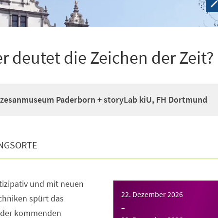
deutet die Zeichen der Zeit?
zesanmuseum Paderborn + storyLab kiU, FH Dortmund
NGSORTE
rtizipativ und mit neuen
22. Dezember 2026
chniken spürt das
–
 der kommenden