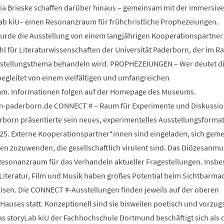
ia Brieske schaffen darüber hinaus – gemeinsam mit der immersiv
Lab kiU– einen Resonanzraum für frühchristliche Prophezeiungen.
wurde die Ausstellung von einem langjährigen Kooperationspartner
 für Literaturwissenschaften der Universität Paderborn, der im 
sstellungsthema behandeln wird. PROPHEZEIUNGEN – Wer deutet d
begleitet von einem vielfältigen und umfangreichen
m. Informationen folgen auf der Homepage des Museums.
paderborn.de CONNECT # – Raum für Experimente und Diskussio
orn präsentierte sein neues, experimentelles Ausstellungsforma
25. Externe Kooperationspartner*innen sind eingeladen, sich gem
 zuzuwenden, die gesellschaftlich virulent sind. Das Diözesanm
s Resonanzraum für das Verhandeln aktueller Fragestellungen. Insb
 Literatur, Film und Musik haben großes Potential beim Sichtbarm
risen. Die CONNECT #-Ausstellungen finden jeweils auf der oberen
auses statt. Konzeptionell sind sie bisweilen poetisch und vorzug
Das storyLab kiU der Fachhochschule Dortmund beschäftigt sich als d