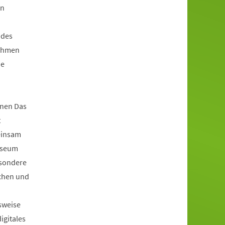
en
 des
Rahmen
ie
nen Das
t
einsam
useum
esondere
achen und
sweise
igitales