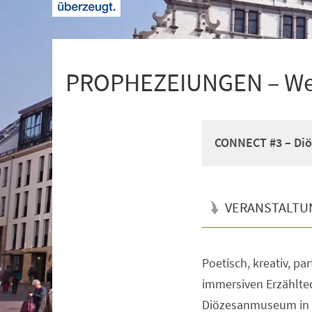
+
1
PROPHEZEIUNGEN – Wer 
CONNECT #3 – Diö
VERANSTALTU
Poetisch, kreativ, pa
Veranstaltungsinformationen
immersiven Erzählte
Diözesanmuseum in