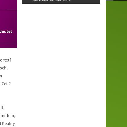
deutet
ortet?
sch,
m
 Zeit?
lt
rmitteln,
 Reality,