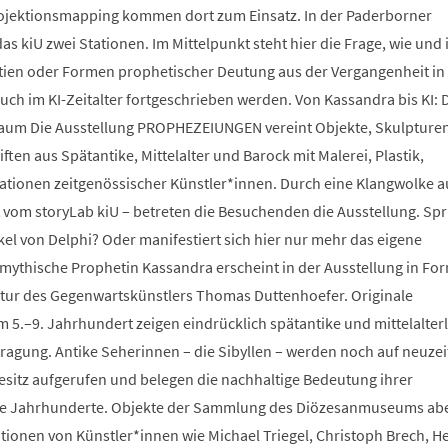
ojektionsmapping kommen dort zum Einsatz. In der Paderborner
as kiU zwei Stationen. Im Mittelpunkt steht hier die Frage, wie und 
tien oder Formen prophetischer Deutung aus der Vergangenheit in
uch im KI-Zeitalter fortgeschrieben werden. Von Kassandra bis KI: 
um Die Ausstellung PROPHEZEIUNGEN vereint Objekte, Skulpturen
en aus Spätantike, Mittelalter und Barock mit Malerei, Plastik,
lationen zeitgenössischer Künstler*innen. Durch eine Klangwolke a
 vom storyLab kiU – betreten die Besuchenden die Ausstellung. Spr
kel von Delphi? Oder manifestiert sich hier nur mehr das eigene
mythische Prophetin Kassandra erscheint in der Ausstellung in For
tur des Gegenwartskünstlers Thomas Duttenhoefer. Originale
 5.–9. Jahrhundert zeigen eindrücklich spätantike und mittelalter
fragung. Antike Seherinnen – die Sibyllen – werden noch auf neuzei
sitz aufgerufen und belegen die nachhaltige Bedeutung ihrer
e Jahrhunderte. Objekte der Sammlung des Diözesanmuseums ab
ationen von Künstler*innen wie Michael Triegel, Christoph Brech, H