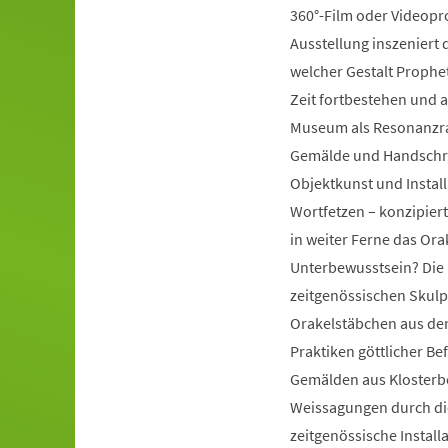
360°-Film oder Videopr
Ausstellung inszeniert d
welcher Gestalt Prophe
Zeit fortbestehen und a
Museum als Resonanzra
Gemälde und Handschrift
Objektkunst und Instal
Wortfetzen – konzipiert
in weiter Ferne das Ora
Unterbewusstsein? Die 
zeitgenössischen Skulp
Orakelstäbchen aus dem
Praktiken göttlicher Be
Gemälden aus Klosterbe
Weissagungen durch di
zeitgenössische Install