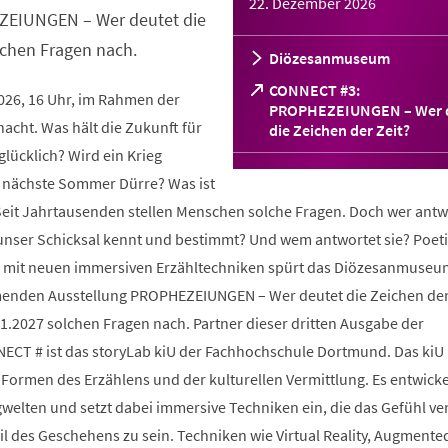
22. Dezember 2026
ZEIUNGEN – Wer deutet die
lchen Fragen nach.
Diözesanmuseum
CONNECT #3:
2026, 16 Uhr, im Rahmen der
PROPHEZEIUNGEN – Wer 
cht. Was hält die Zukunft für
(Öffnet
die Zeichen der Zeit?
in
glücklich? Wird ein Krieg
einem
 nächste Sommer Dürre? Was ist
neuen
Tab)
 Seit Jahrtausenden stellen Menschen solche Fragen. Doch wer antw
 unser Schicksal kennt und bestimmt? Und wem antwortet sie? Poeti
und mit neuen immersiven Erzähltechniken spürt das Diözesanmuseu
enden Ausstellung PROPHEZEIUNGEN – Wer deutet die Zeichen der
1.2027 solchen Fragen nach. Partner dieser dritten Ausgabe der
ECT # ist das storyLab kiU der Fachhochschule Dortmund. Das kiU
Formen des Erzählens und der kulturellen Vermittlung. Es entwicke
ngwelten und setzt dabei immersive Techniken ein, die das Gefühl ve
il des Geschehens zu sein. Techniken wie Virtual Reality, Augmented