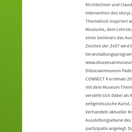
Kirchlechner und Claud
Intervention des story
Thematisch inspiriert 
Museums, dem Lehrstuhl
eines Seminars das Au
Zeichen der Zeit? wird 
Veranstaltungsprogram
www.dioezesanmuseum-
Diözesanmuseum Paderb
CONNECT # erstmals 20
mit dem Museum Themen
versteht sich dabei al
zeitgenössische Kunst,
Verhandeln aktueller K
Ausstellungsebene des H
partizipativ angelegt. 