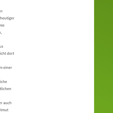
in
 heutiger
Das
,
us
icht dort
m einer
liche
tlichen
er auch
elmut