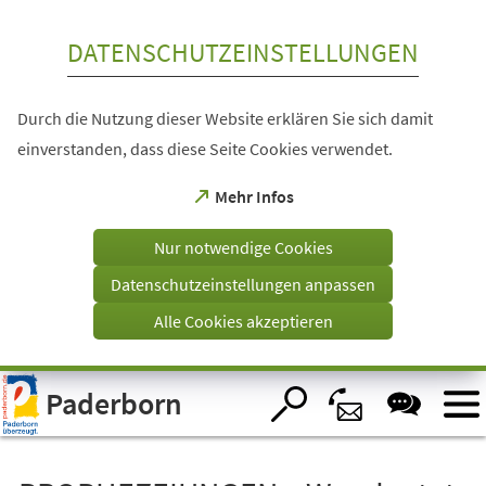
Inhalt anspringen
DATENSCHUTZEINSTELLUNGEN
Durch die Nutzung dieser Website erklären Sie sich damit
einverstanden, dass diese Seite Cookies verwendet.
(Öffnet
Mehr Infos
in
einem
Nur notwendige Cookies
neuen
Tab)
Datenschutzeinstellungen anpassen
Alle Cookies akzeptieren
Visuelle
Paderborn
Assistenzsoftware
öffnen.