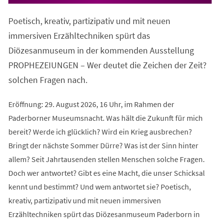
in
einem
Poetisch, kreativ, partizipativ und mit neuen
neuen
Tab)
immersiven Erzähltechniken spürt das
Diözesanmuseum in der kommenden Ausstellung
PROPHEZEIUNGEN – Wer deutet die Zeichen der Zeit?
solchen Fragen nach.
Eröffnung: 29. August 2026, 16 Uhr, im Rahmen der
Paderborner Museumsnacht. Was hält die Zukunft für mich
bereit? Werde ich glücklich? Wird ein Krieg ausbrechen?
Bringt der nächste Sommer Dürre? Was ist der Sinn hinter
allem? Seit Jahrtausenden stellen Menschen solche Fragen.
Doch wer antwortet? Gibt es eine Macht, die unser Schicksal
kennt und bestimmt? Und wem antwortet sie? Poetisch,
kreativ, partizipativ und mit neuen immersiven
Erzähltechniken spürt das Diözesanmuseum Paderborn in