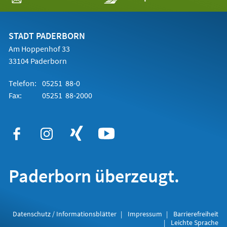
in
einem
neuen
Tab)
STADT PADERBORN
Am Hoppenhof 33
33104 Paderborn
Telefon:
05251 88-0
Fax:
05251 88-2000
Paderborn überzeugt.
Datenschutz / Informationsblätter
Impressum
Barrierefreiheit
Leichte Sprache