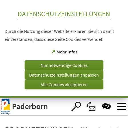
Inhalt anspringen
DATENSCHUTZEINSTELLUNGEN
Durch die Nutzung dieser Website erklären Sie sich damit
einverstanden, dass diese Seite Cookies verwendet.
(Öffnet
Mehr Infos
in
einem
Nur notwendige Cookies
neuen
Tab)
Datenschutzeinstellungen anpassen
Alle Cookies akzeptieren
Visuelle
Paderborn
Assistenzsoftware
öffnen.