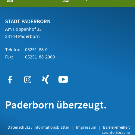
in
einem
neuen
Tab)
STADT PADERBORN
Am Hoppenhof 33
33104 Paderborn
Telefon:
05251 88-0
Fax:
05251 88-2000
Paderborn überzeugt.
Datenschutz / Informationsblätter
Impressum
Barrierefreiheit
Leichte Sprache