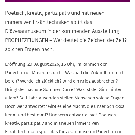
in
einem
Poetisch, kreativ, partizipativ und mit neuen
neuen
Tab)
immersiven Erzähltechniken spürt das
Diözesanmuseum in der kommenden Ausstellung
PROPHEZEIUNGEN – Wer deutet die Zeichen der Zeit?
solchen Fragen nach.
Eröffnung: 29. August 2026, 16 Uhr, im Rahmen der
Paderborner Museumsnacht. Was hält die Zukunft für mich
bereit? Werde ich glücklich? Wird ein Krieg ausbrechen?
Bringt der nächste Sommer Dürre? Was ist der Sinn hinter
allem? Seit Jahrtausenden stellen Menschen solche Fragen.
Doch wer antwortet? Gibt es eine Macht, die unser Schicksal
kennt und bestimmt? Und wem antwortet sie? Poetisch,
kreativ, partizipativ und mit neuen immersiven
Erzähltechniken spürt das Diözesanmuseum Paderborn in