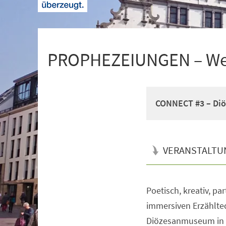
+
1
PROPHEZEIUNGEN – Wer 
CONNECT #3 – Diö
VERANSTALTU
Poetisch, kreativ, pa
Veranstaltungsinformationen
immersiven Erzählte
Diözesanmuseum in