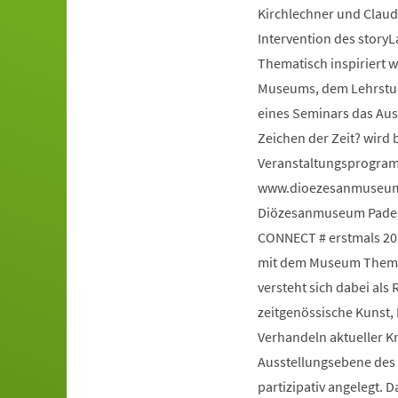
Kirchlechner und Claud
Intervention des story
Thematisch inspiriert 
Museums, dem Lehrstuhl
eines Seminars das Au
Zeichen der Zeit? wird 
Veranstaltungsprogram
www.dioezesanmuseum-
Diözesanmuseum Paderb
CONNECT # erstmals 20
mit dem Museum Themen
versteht sich dabei al
zeitgenössische Kunst,
Verhandeln aktueller K
Ausstellungsebene des H
partizipativ angelegt. 