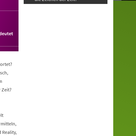
deutet
ortet?
sch,
m
 Zeit?
lt
rmitteln,
 Reality,