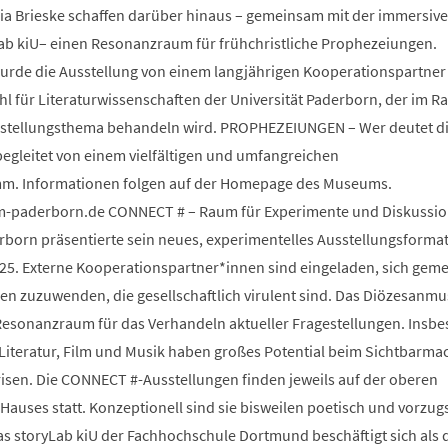
ia Brieske schaffen darüber hinaus – gemeinsam mit der immersiv
Lab kiU– einen Resonanzraum für frühchristliche Prophezeiungen.
wurde die Ausstellung von einem langjährigen Kooperationspartner
 für Literaturwissenschaften der Universität Paderborn, der im 
sstellungsthema behandeln wird. PROPHEZEIUNGEN – Wer deutet d
begleitet von einem vielfältigen und umfangreichen
m. Informationen folgen auf der Homepage des Museums.
paderborn.de CONNECT # – Raum für Experimente und Diskussio
orn präsentierte sein neues, experimentelles Ausstellungsforma
25. Externe Kooperationspartner*innen sind eingeladen, sich gem
 zuzuwenden, die gesellschaftlich virulent sind. Das Diözesanm
s Resonanzraum für das Verhandeln aktueller Fragestellungen. Insb
 Literatur, Film und Musik haben großes Potential beim Sichtbarm
risen. Die CONNECT #-Ausstellungen finden jeweils auf der oberen
auses statt. Konzeptionell sind sie bisweilen poetisch und vorzug
Das storyLab kiU der Fachhochschule Dortmund beschäftigt sich als d