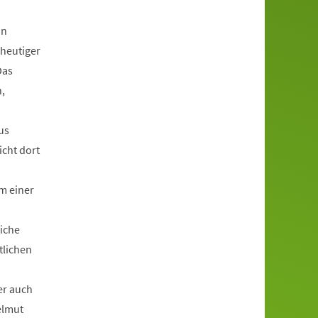
in
 heutiger
Das
,
us
icht dort
m einer
liche
tlichen
er auch
elmut