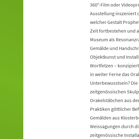
360°-Film oder Videopr
Ausstellung inszeniert d
welcher Gestalt Prophe
Zeit fortbestehen und a
Museum als Resonanzra
Gemälde und Handschrift
Objektkunst und Instal
Wortfetzen – konzipiert
in weiter Ferne das Ora
Unterbewusstsein? Die 
zeitgenössischen Skulp
Orakelstäbchen aus dem
Praktiken göttlicher Be
Gemälden aus Klosterbe
Weissagungen durch di
zeitgenössische Install