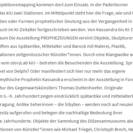
ojektionsmapping kommen dort zum Einsatz. In der Paderborner
as kiU zwei Stationen. Im Mittelpunkt steht hier die Frage, wie und 
tien oder Formen prophetischer Deutung aus der Vergangenheit in
uch im KI-Zeitalter fortgeschrieben werden. Von Kassandra bis KI: 
um Die Ausstellung PROPHEZEIUNGEN vereint Objekte, Skulpturen
en aus Spätantike, Mittelalter und Barock mit Malerei, Plastik,
lationen zeitgenössischer Künstler*innen. Durch eine Klangwolke a
 vom storyLab kiU – betreten die Besuchenden die Ausstellung. Spr
kel von Delphi? Oder manifestiert sich hier nur mehr das eigene
mythische Prophetin Kassandra erscheint in der Ausstellung in For
tur des Gegenwartskünstlers Thomas Duttenhoefer. Originale
 5.–9. Jahrhundert zeigen eindrücklich spätantike und mittelalter
fragung. Antike Seherinnen – die Sibyllen – werden noch auf neuzei
sitz aufgerufen und belegen die nachhaltige Bedeutung ihrer
e Jahrhunderte. Objekte der Sammlung des Diözesanmuseums ab
ationen von Künstler*innen wie Michael Triegel, Christoph Brech, H