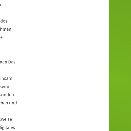
en
 des
Rahmen
ie
nen Das
t
einsam
useum
esondere
achen und
sweise
igitales