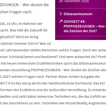
28. Dezember 2026
ZEIUNGEN – Wer deutet die
lchen Fragen nach.
Diözesanmuseum
CONNECT #3:
2026, 16 Uhr, im Rahmen der
PROPHEZEIUNGEN – Wer 
cht. Was hält die Zukunft für
(Öffnet
die Zeichen der Zeit?
in
glücklich? Wird ein Krieg
einem
 nächste Sommer Dürre? Was ist
neuen
Tab)
 Seit Jahrtausenden stellen Menschen solche Fragen. Doch wer antw
 unser Schicksal kennt und bestimmt? Und wem antwortet sie? Poeti
und mit neuen immersiven Erzähltechniken spürt das Diözesanmuseu
enden Ausstellung PROPHEZEIUNGEN – Wer deutet die Zeichen der
1.2027 solchen Fragen nach. Partner dieser dritten Ausgabe der
ECT # ist das storyLab kiU der Fachhochschule Dortmund. Das kiU
Formen des Erzählens und der kulturellen Vermittlung. Es entwicke
ngwelten und setzt dabei immersive Techniken ein, die das Gefühl ve
il des Geschehens zu sein. Techniken wie Virtual Reality, Augmented