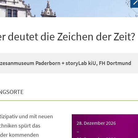
deutet die Zeichen der Zeit?
zesanmuseum Paderborn + storyLab kiU, FH Dortmund
NGSORTE
rtizipativ und mit neuen
28. Dezember 2026
chniken spürt das
–
 der kommenden