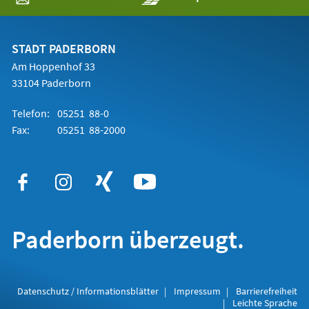
in
einem
neuen
Tab)
STADT PADERBORN
Am Hoppenhof 33
33104 Paderborn
Telefon:
05251 88-0
Fax:
05251 88-2000
Paderborn überzeugt.
Datenschutz / Informationsblätter
Impressum
Barrierefreiheit
Leichte Sprache