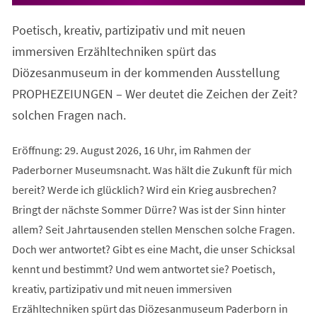
in
einem
Poetisch, kreativ, partizipativ und mit neuen
neuen
Tab)
immersiven Erzähltechniken spürt das
Diözesanmuseum in der kommenden Ausstellung
PROPHEZEIUNGEN – Wer deutet die Zeichen der Zeit?
solchen Fragen nach.
Eröffnung: 29. August 2026, 16 Uhr, im Rahmen der
Paderborner Museumsnacht. Was hält die Zukunft für mich
bereit? Werde ich glücklich? Wird ein Krieg ausbrechen?
Bringt der nächste Sommer Dürre? Was ist der Sinn hinter
allem? Seit Jahrtausenden stellen Menschen solche Fragen.
Doch wer antwortet? Gibt es eine Macht, die unser Schicksal
kennt und bestimmt? Und wem antwortet sie? Poetisch,
kreativ, partizipativ und mit neuen immersiven
Erzähltechniken spürt das Diözesanmuseum Paderborn in