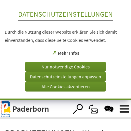
Inhalt anspringen
DATENSCHUTZEINSTELLUNGEN
Durch die Nutzung dieser Website erklären Sie sich damit
einverstanden, dass diese Seite Cookies verwendet.
(Öffnet
Mehr Infos
in
einem
Nur notwendige Cookies
neuen
Tab)
Datenschutzeinstellungen anpassen
Alle Cookies akzeptieren
Visuelle
Paderborn
Assistenzsoftware
öffnen.