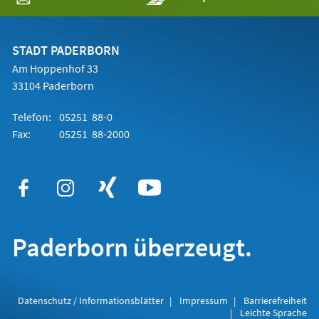
in
einem
neuen
Tab)
STADT PADERBORN
Am Hoppenhof 33
33104 Paderborn
Telefon:
05251 88-0
Fax:
05251 88-2000
Paderborn überzeugt.
Datenschutz / Informationsblätter
Impressum
Barrierefreiheit
Leichte Sprache