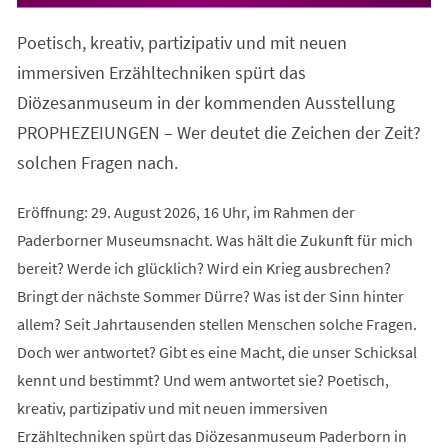
in
einem
Poetisch, kreativ, partizipativ und mit neuen
neuen
Tab)
immersiven Erzähltechniken spürt das
Diözesanmuseum in der kommenden Ausstellung
PROPHEZEIUNGEN – Wer deutet die Zeichen der Zeit?
solchen Fragen nach.
Eröffnung: 29. August 2026, 16 Uhr, im Rahmen der
Paderborner Museumsnacht. Was hält die Zukunft für mich
bereit? Werde ich glücklich? Wird ein Krieg ausbrechen?
Bringt der nächste Sommer Dürre? Was ist der Sinn hinter
allem? Seit Jahrtausenden stellen Menschen solche Fragen.
Doch wer antwortet? Gibt es eine Macht, die unser Schicksal
kennt und bestimmt? Und wem antwortet sie? Poetisch,
kreativ, partizipativ und mit neuen immersiven
Erzähltechniken spürt das Diözesanmuseum Paderborn in