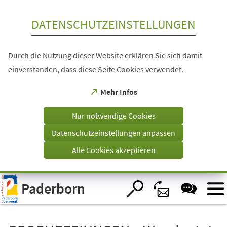
Inhalt anspringen
DATENSCHUTZEINSTELLUNGEN
Durch die Nutzung dieser Website erklären Sie sich damit
einverstanden, dass diese Seite Cookies verwendet.
(Öffnet
Mehr Infos
in
einem
Nur notwendige Cookies
neuen
Tab)
Datenschutzeinstellungen anpassen
Alle Cookies akzeptieren
Visuelle
Paderborn
Assistenzsoftware
öffnen.