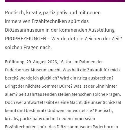
in
einem
Poetisch, kreativ, partizipativ und mit neuen
neuen
Tab)
immersiven Erzähltechniken spürt das
Diözesanmuseum in der kommenden Ausstellung
PROPHEZEIUNGEN – Wer deutet die Zeichen der Zeit?
solchen Fragen nach.
Eröffnung: 29. August 2026, 16 Uhr, im Rahmen der
Paderborner Museumsnacht. Was hält die Zukunft für mich
bereit? Werde ich glücklich? Wird ein Krieg ausbrechen?
Bringt der nächste Sommer Dürre? Was ist der Sinn hinter
allem? Seit Jahrtausenden stellen Menschen solche Fragen.
Doch wer antwortet? Gibt es eine Macht, die unser Schicksal
kennt und bestimmt? Und wem antwortet sie? Poetisch,
kreativ, partizipativ und mit neuen immersiven
Erzähltechniken spürt das Diözesanmuseum Paderborn in