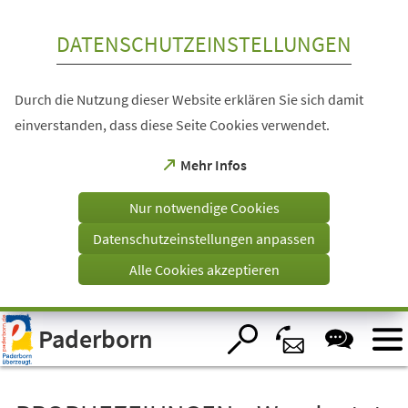
Inhalt anspringen
DATENSCHUTZEINSTELLUNGEN
Durch die Nutzung dieser Website erklären Sie sich damit
einverstanden, dass diese Seite Cookies verwendet.
(Öffnet
Mehr Infos
in
einem
Nur notwendige Cookies
neuen
Tab)
Datenschutzeinstellungen anpassen
Alle Cookies akzeptieren
Visuelle
Paderborn
Assistenzsoftware
öffnen.