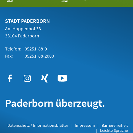
in
einem
neuen
Tab)
STADT PADERBORN
Am Hoppenhof 33
33104 Paderborn
Telefon:
05251 88-0
Fax:
05251 88-2000
Paderborn überzeugt.
Datenschutz / Informationsblätter
Impressum
Barrierefreiheit
Leichte Sprache