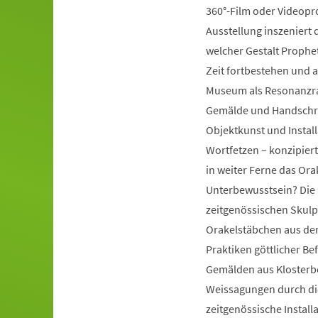
360°-Film oder Videopr
Ausstellung inszeniert d
welcher Gestalt Prophe
Zeit fortbestehen und a
Museum als Resonanzra
Gemälde und Handschrift
Objektkunst und Instal
Wortfetzen – konzipiert
in weiter Ferne das Ora
Unterbewusstsein? Die 
zeitgenössischen Skulp
Orakelstäbchen aus dem
Praktiken göttlicher Be
Gemälden aus Klosterbe
Weissagungen durch di
zeitgenössische Install