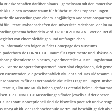
ia Brieske schaffen darüber hinaus – gemeinsam mit der immersiv
Lab kiU– einen Resonanzraum für frühchristliche Prophezeiungen.
wurde die Ausstellung von einem langjährigen Kooperationspartner
 für Literaturwissenschaften der Universität Paderborn, der im 
sstellungsthema behandeln wird. PROPHEZEIUNGEN – Wer deutet d
begleitet von einem vielfältigen und umfangreichen
m. Informationen folgen auf der Homepage des Museums.
paderborn.de CONNECT # – Raum für Experimente und Diskussio
orn präsentierte sein neues, experimentelles Ausstellungsforma
25. Externe Kooperationspartner*innen sind eingeladen, sich gem
 zuzuwenden, die gesellschaftlich virulent sind. Das Diözesanm
s Resonanzraum für das Verhandeln aktueller Fragestellungen. Insb
 Literatur, Film und Musik haben großes Potential beim Sichtbarm
risen. Die CONNECT #-Ausstellungen finden jeweils auf der oberen
auses statt. Konzeptionell sind sie bisweilen poetisch und vorzug
Das storyLab kiU der Fachhochschule Dortmund beschäftigt sich als d