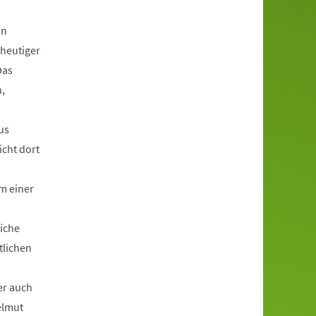
in
 heutiger
Das
,
us
icht dort
m einer
liche
tlichen
er auch
elmut