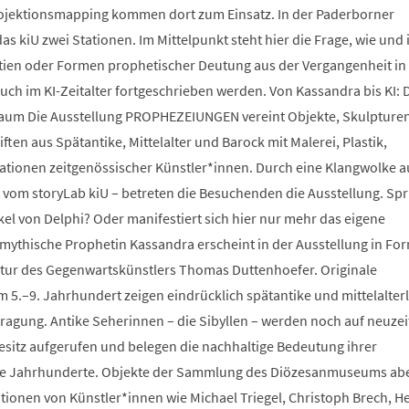
ojektionsmapping kommen dort zum Einsatz. In der Paderborner
as kiU zwei Stationen. Im Mittelpunkt steht hier die Frage, wie und 
tien oder Formen prophetischer Deutung aus der Vergangenheit in
uch im KI-Zeitalter fortgeschrieben werden. Von Kassandra bis KI: 
um Die Ausstellung PROPHEZEIUNGEN vereint Objekte, Skulpturen
en aus Spätantike, Mittelalter und Barock mit Malerei, Plastik,
lationen zeitgenössischer Künstler*innen. Durch eine Klangwolke a
 vom storyLab kiU – betreten die Besuchenden die Ausstellung. Spr
kel von Delphi? Oder manifestiert sich hier nur mehr das eigene
mythische Prophetin Kassandra erscheint in der Ausstellung in For
tur des Gegenwartskünstlers Thomas Duttenhoefer. Originale
 5.–9. Jahrhundert zeigen eindrücklich spätantike und mittelalter
fragung. Antike Seherinnen – die Sibyllen – werden noch auf neuzei
sitz aufgerufen und belegen die nachhaltige Bedeutung ihrer
e Jahrhunderte. Objekte der Sammlung des Diözesanmuseums ab
ationen von Künstler*innen wie Michael Triegel, Christoph Brech, H