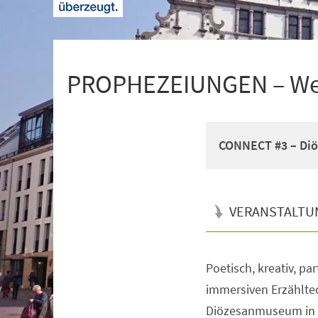
+
1
PROPHEZEIUNGEN – Wer 
CONNECT #3 – Diö
VERANSTALTU
Poetisch, kreativ, pa
Veranstaltungsinformationen
immersiven Erzählte
Diözesanmuseum in