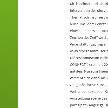
Kirchlechner und Claud
Intervention des story
Thematisch inspiriert 
Museums, dem Lehrstuhl
eines Seminars das Au
Zeichen der Zeit? wird 
Veranstaltungsprogram
www.dioezesanmuseum-
Diözesanmuseum Paderb
CONNECT # erstmals 20
mit dem Museum Themen
versteht sich dabei al
zeitgenössische Kunst,
Verhandeln aktueller K
Ausstellungsebene des H
partizipativ angelegt. 