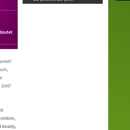
deutet
ortet?
sch,
m
 Zeit?
lt
rmitteln,
 Reality,