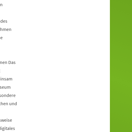
en
 des
Rahmen
ie
nen Das
t
einsam
useum
esondere
achen und
sweise
igitales