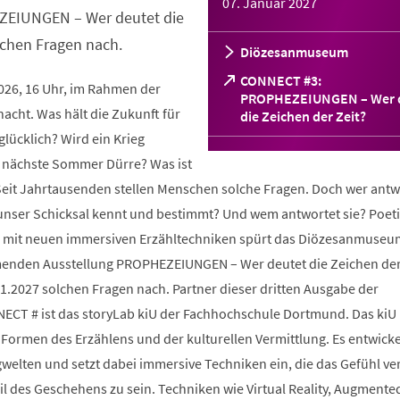
07. Januar 2027
ZEIUNGEN – Wer deutet die
lchen Fragen nach.
Diözesanmuseum
CONNECT #3:
2026, 16 Uhr, im Rahmen der
PROPHEZEIUNGEN – Wer 
cht. Was hält die Zukunft für
(Öffnet
die Zeichen der Zeit?
in
glücklich? Wird ein Krieg
einem
 nächste Sommer Dürre? Was ist
neuen
Tab)
 Seit Jahrtausenden stellen Menschen solche Fragen. Doch wer antw
 unser Schicksal kennt und bestimmt? Und wem antwortet sie? Poeti
und mit neuen immersiven Erzähltechniken spürt das Diözesanmuseu
enden Ausstellung PROPHEZEIUNGEN – Wer deutet die Zeichen der
1.2027 solchen Fragen nach. Partner dieser dritten Ausgabe der
ECT # ist das storyLab kiU der Fachhochschule Dortmund. Das kiU
Formen des Erzählens und der kulturellen Vermittlung. Es entwicke
ngwelten und setzt dabei immersive Techniken ein, die das Gefühl ve
il des Geschehens zu sein. Techniken wie Virtual Reality, Augmented