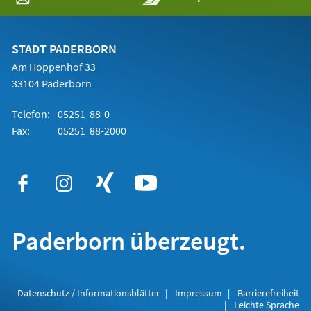
in
einem
neuen
Tab)
STADT PADERBORN
Am Hoppenhof 33
33104 Paderborn
Telefon:
05251 88-0
Fax:
05251 88-2000
Paderborn überzeugt.
Datenschutz / Informationsblätter
Impressum
Barrierefreiheit
Leichte Sprache