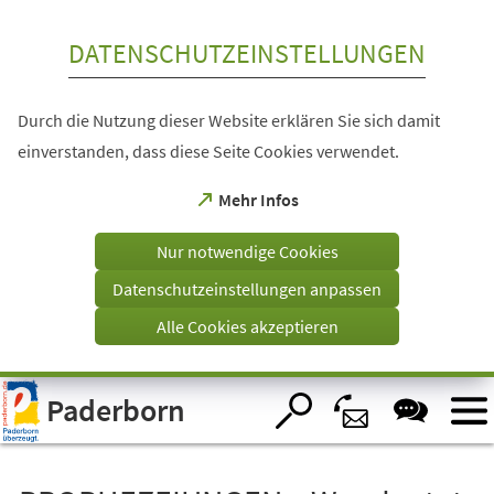
Inhalt anspringen
DATENSCHUTZEINSTELLUNGEN
Durch die Nutzung dieser Website erklären Sie sich damit
einverstanden, dass diese Seite Cookies verwendet.
(Öffnet
Mehr Infos
in
einem
Nur notwendige Cookies
neuen
Tab)
Datenschutzeinstellungen anpassen
Alle Cookies akzeptieren
Visuelle
Paderborn
Assistenzsoftware
öffnen.