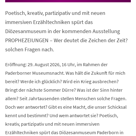
in
einem
Poetisch, kreativ, partizipativ und mit neuen
neuen
Tab)
immersiven Erzähltechniken spürt das
Diözesanmuseum in der kommenden Ausstellung
PROPHEZEIUNGEN – Wer deutet die Zeichen der Zeit?
solchen Fragen nach.
Eröffnung: 29. August 2026, 16 Uhr, im Rahmen der
Paderborner Museumsnacht. Was hält die Zukunft für mich
bereit? Werde ich glücklich? Wird ein Krieg ausbrechen?
Bringt der nächste Sommer Dürre? Was ist der Sinn hinter
allem? Seit Jahrtausenden stellen Menschen solche Fragen.
Doch wer antwortet? Gibt es eine Macht, die unser Schicksal
kennt und bestimmt? Und wem antwortet sie? Poetisch,
kreativ, partizipativ und mit neuen immersiven
Erzähltechniken spürt das Diözesanmuseum Paderborn in