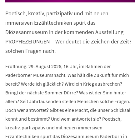
in
einem
Poetisch, kreativ, partizipativ und mit neuen
neuen
Tab)
immersiven Erzähltechniken spürt das
Diözesanmuseum in der kommenden Ausstellung
PROPHEZEIUNGEN – Wer deutet die Zeichen der Zeit?
solchen Fragen nach.
Eröffnung: 29. August 2026, 16 Uhr, im Rahmen der
Paderborner Museumsnacht. Was hält die Zukunft für mich
bereit? Werde ich glücklich? Wird ein Krieg ausbrechen?
Bringt der nächste Sommer Dürre? Was ist der Sinn hinter
allem? Seit Jahrtausenden stellen Menschen solche Fragen.
Doch wer antwortet? Gibt es eine Macht, die unser Schicksal
kennt und bestimmt? Und wem antwortet sie? Poetisch,
kreativ, partizipativ und mit neuen immersiven
Erzähltechniken spürt das Diözesanmuseum Paderborn in