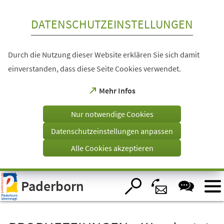
Inhalt anspringen
DATENSCHUTZEINSTELLUNGEN
Durch die Nutzung dieser Website erklären Sie sich damit
einverstanden, dass diese Seite Cookies verwendet.
(Öffnet
Mehr Infos
in
einem
Nur notwendige Cookies
neuen
Tab)
Datenschutzeinstellungen anpassen
Alle Cookies akzeptieren
Visuelle
Paderborn
Assistenzsoftware
öffnen.