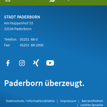
in
einem
neuen
Tab)
STADT PADERBORN
Am Hoppenhof 33
33104 Paderborn
Telefon:
05251 88-0
Fax:
05251 88-2000
Paderborn überzeugt.
Datenschutz / Informationsblätter
Impressum
Barrierefreiheit
Leichte Sprache