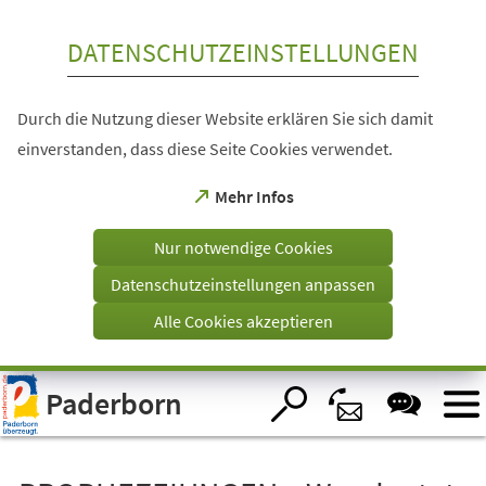
Inhalt anspringen
DATENSCHUTZEINSTELLUNGEN
Durch die Nutzung dieser Website erklären Sie sich damit
einverstanden, dass diese Seite Cookies verwendet.
(Öffnet
Mehr Infos
in
einem
Nur notwendige Cookies
neuen
Tab)
Datenschutzeinstellungen anpassen
Alle Cookies akzeptieren
Visuelle
Paderborn
Assistenzsoftware
öffnen.