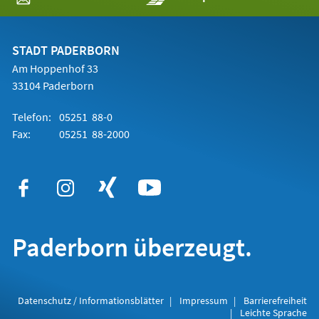
in
einem
neuen
Tab)
STADT PADERBORN
Am Hoppenhof 33
33104 Paderborn
Telefon:
05251 88-0
Fax:
05251 88-2000
Paderborn überzeugt.
Datenschutz / Informationsblätter
Impressum
Barrierefreiheit
Leichte Sprache