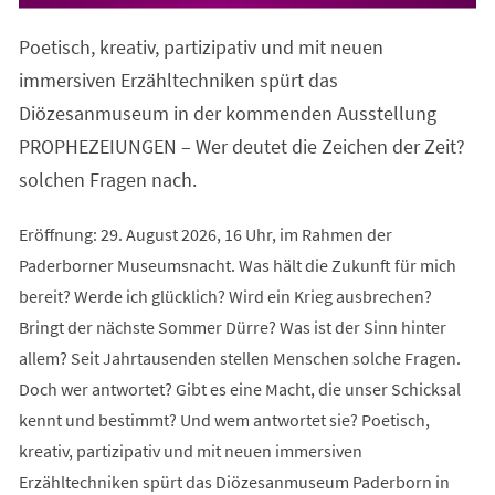
in
einem
Poetisch, kreativ, partizipativ und mit neuen
neuen
Tab)
immersiven Erzähltechniken spürt das
Diözesanmuseum in der kommenden Ausstellung
PROPHEZEIUNGEN – Wer deutet die Zeichen der Zeit?
solchen Fragen nach.
Eröffnung: 29. August 2026, 16 Uhr, im Rahmen der
Paderborner Museumsnacht. Was hält die Zukunft für mich
bereit? Werde ich glücklich? Wird ein Krieg ausbrechen?
Bringt der nächste Sommer Dürre? Was ist der Sinn hinter
allem? Seit Jahrtausenden stellen Menschen solche Fragen.
Doch wer antwortet? Gibt es eine Macht, die unser Schicksal
kennt und bestimmt? Und wem antwortet sie? Poetisch,
kreativ, partizipativ und mit neuen immersiven
Erzähltechniken spürt das Diözesanmuseum Paderborn in