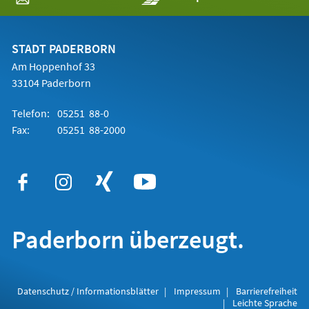
in
einem
neuen
Tab)
STADT PADERBORN
Am Hoppenhof 33
33104 Paderborn
Telefon:
05251 88-0
Fax:
05251 88-2000
Paderborn überzeugt.
Datenschutz / Informationsblätter
Impressum
Barrierefreiheit
Leichte Sprache