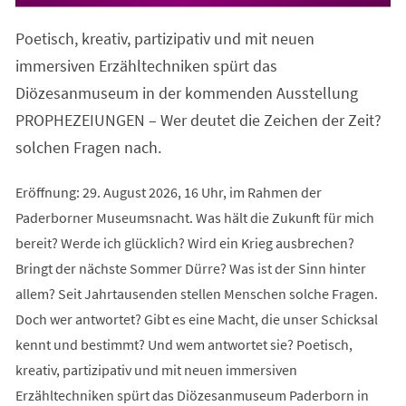
in
einem
Poetisch, kreativ, partizipativ und mit neuen
neuen
Tab)
immersiven Erzähltechniken spürt das
Diözesanmuseum in der kommenden Ausstellung
PROPHEZEIUNGEN – Wer deutet die Zeichen der Zeit?
solchen Fragen nach.
Eröffnung: 29. August 2026, 16 Uhr, im Rahmen der
Paderborner Museumsnacht. Was hält die Zukunft für mich
bereit? Werde ich glücklich? Wird ein Krieg ausbrechen?
Bringt der nächste Sommer Dürre? Was ist der Sinn hinter
allem? Seit Jahrtausenden stellen Menschen solche Fragen.
Doch wer antwortet? Gibt es eine Macht, die unser Schicksal
kennt und bestimmt? Und wem antwortet sie? Poetisch,
kreativ, partizipativ und mit neuen immersiven
Erzähltechniken spürt das Diözesanmuseum Paderborn in