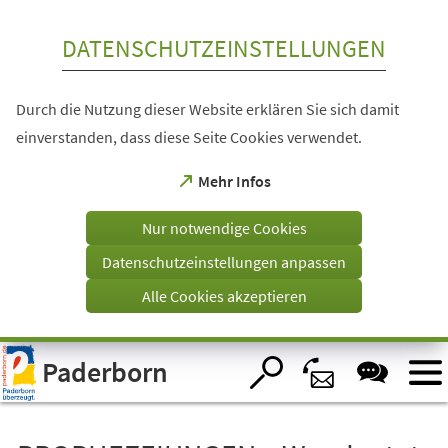
Inhalt anspringen
DATENSCHUTZEINSTELLUNGEN
Durch die Nutzung dieser Website erklären Sie sich damit
einverstanden, dass diese Seite Cookies verwendet.
(Öffnet
Mehr Infos
in
einem
Nur notwendige Cookies
neuen
Tab)
Datenschutzeinstellungen anpassen
Alle Cookies akzeptieren
Visuelle
Paderborn
Assistenzsoftware
öffnen.