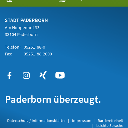
in
einem
neuen
Tab)
STADT PADERBORN
Am Hoppenhof 33
33104 Paderborn
Telefon:
05251 88-0
Fax:
05251 88-2000
Paderborn überzeugt.
Datenschutz / Informationsblätter
Impressum
Barrierefreiheit
Leichte Sprache