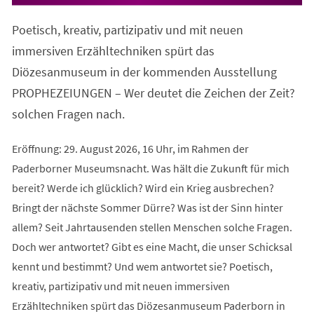
in
einem
Poetisch, kreativ, partizipativ und mit neuen
neuen
Tab)
immersiven Erzähltechniken spürt das
Diözesanmuseum in der kommenden Ausstellung
PROPHEZEIUNGEN – Wer deutet die Zeichen der Zeit?
solchen Fragen nach.
Eröffnung: 29. August 2026, 16 Uhr, im Rahmen der
Paderborner Museumsnacht. Was hält die Zukunft für mich
bereit? Werde ich glücklich? Wird ein Krieg ausbrechen?
Bringt der nächste Sommer Dürre? Was ist der Sinn hinter
allem? Seit Jahrtausenden stellen Menschen solche Fragen.
Doch wer antwortet? Gibt es eine Macht, die unser Schicksal
kennt und bestimmt? Und wem antwortet sie? Poetisch,
kreativ, partizipativ und mit neuen immersiven
Erzähltechniken spürt das Diözesanmuseum Paderborn in