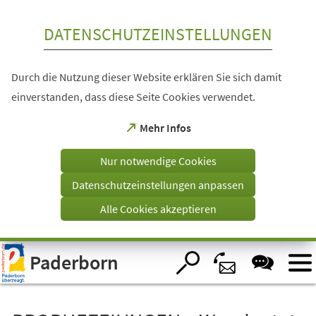
Inhalt anspringen
DATENSCHUTZEINSTELLUNGEN
Durch die Nutzung dieser Website erklären Sie sich damit
einverstanden, dass diese Seite Cookies verwendet.
(Öffnet
Mehr Infos
in
einem
Nur notwendige Cookies
neuen
Tab)
Datenschutzeinstellungen anpassen
Alle Cookies akzeptieren
Visuelle
Paderborn
Assistenzsoftware
öffnen.