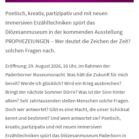
in
einem
Poetisch, kreativ, partizipativ und mit neuen
neuen
Tab)
immersiven Erzähltechniken spürt das
Diözesanmuseum in der kommenden Ausstellung
PROPHEZEIUNGEN – Wer deutet die Zeichen der Zeit?
solchen Fragen nach.
Eröffnung: 29. August 2026, 16 Uhr, im Rahmen der
Paderborner Museumsnacht. Was hält die Zukunft für mich
bereit? Werde ich glücklich? Wird ein Krieg ausbrechen?
Bringt der nächste Sommer Dürre? Was ist der Sinn hinter
allem? Seit Jahrtausenden stellen Menschen solche Fragen.
Doch wer antwortet? Gibt es eine Macht, die unser Schicksal
kennt und bestimmt? Und wem antwortet sie? Poetisch,
kreativ, partizipativ und mit neuen immersiven
Erzähltechniken spürt das Diözesanmuseum Paderborn in