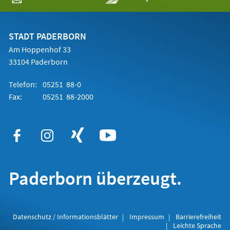
in
einem
neuen
Tab)
STADT PADERBORN
Am Hoppenhof 33
33104 Paderborn
Telefon:
05251 88-0
Fax:
05251 88-2000
Paderborn überzeugt.
Datenschutz / Informationsblätter
Impressum
Barrierefreiheit
Leichte Sprache