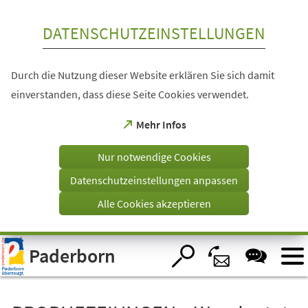
Inhalt anspringen
DATENSCHUTZEINSTELLUNGEN
Durch die Nutzung dieser Website erklären Sie sich damit
einverstanden, dass diese Seite Cookies verwendet.
(Öffnet
Mehr Infos
in
einem
Nur notwendige Cookies
neuen
Tab)
Datenschutzeinstellungen anpassen
Alle Cookies akzeptieren
Visuelle
Paderborn
Assistenzsoftware
öffnen.