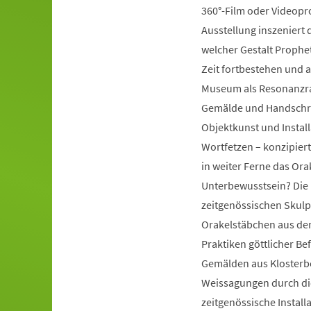
360°-Film oder Videopr
Ausstellung inszeniert d
welcher Gestalt Prophe
Zeit fortbestehen und a
Museum als Resonanzra
Gemälde und Handschrift
Objektkunst und Instal
Wortfetzen – konzipiert
in weiter Ferne das Ora
Unterbewusstsein? Die 
zeitgenössischen Skulp
Orakelstäbchen aus dem
Praktiken göttlicher Be
Gemälden aus Klosterbe
Weissagungen durch di
zeitgenössische Install