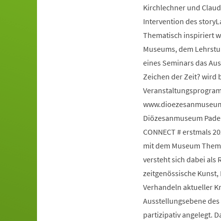
Kirchlechner und Claud
Intervention des story
Thematisch inspiriert 
Museums, dem Lehrstuhl
eines Seminars das Au
Zeichen der Zeit? wird 
Veranstaltungsprogram
www.dioezesanmuseum-
Diözesanmuseum Paderb
CONNECT # erstmals 20
mit dem Museum Themen
versteht sich dabei al
zeitgenössische Kunst,
Verhandeln aktueller K
Ausstellungsebene des H
partizipativ angelegt. 