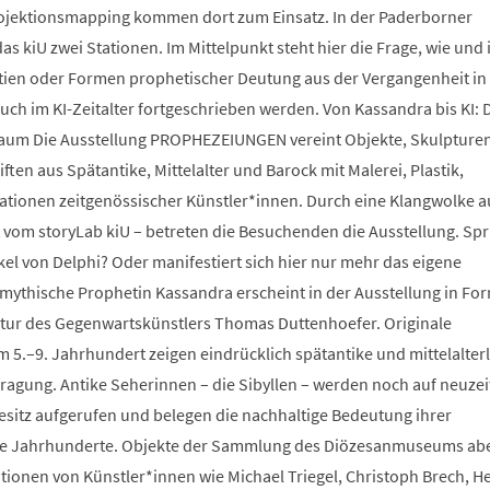
ojektionsmapping kommen dort zum Einsatz. In der Paderborner
as kiU zwei Stationen. Im Mittelpunkt steht hier die Frage, wie und 
tien oder Formen prophetischer Deutung aus der Vergangenheit in
uch im KI-Zeitalter fortgeschrieben werden. Von Kassandra bis KI: 
um Die Ausstellung PROPHEZEIUNGEN vereint Objekte, Skulpturen
en aus Spätantike, Mittelalter und Barock mit Malerei, Plastik,
lationen zeitgenössischer Künstler*innen. Durch eine Klangwolke a
 vom storyLab kiU – betreten die Besuchenden die Ausstellung. Spr
kel von Delphi? Oder manifestiert sich hier nur mehr das eigene
mythische Prophetin Kassandra erscheint in der Ausstellung in For
tur des Gegenwartskünstlers Thomas Duttenhoefer. Originale
 5.–9. Jahrhundert zeigen eindrücklich spätantike und mittelalter
fragung. Antike Seherinnen – die Sibyllen – werden noch auf neuzei
sitz aufgerufen und belegen die nachhaltige Bedeutung ihrer
e Jahrhunderte. Objekte der Sammlung des Diözesanmuseums ab
ationen von Künstler*innen wie Michael Triegel, Christoph Brech, H