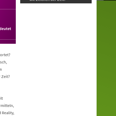
deutet
ortet?
sch,
m
 Zeit?
lt
rmitteln,
 Reality,