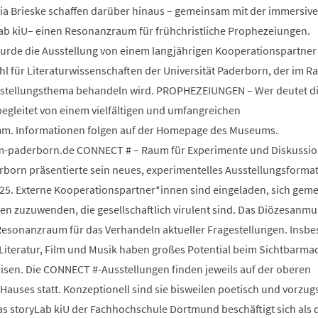
ia Brieske schaffen darüber hinaus – gemeinsam mit der immersiv
Lab kiU– einen Resonanzraum für frühchristliche Prophezeiungen.
wurde die Ausstellung von einem langjährigen Kooperationspartner
 für Literaturwissenschaften der Universität Paderborn, der im 
sstellungsthema behandeln wird. PROPHEZEIUNGEN – Wer deutet d
begleitet von einem vielfältigen und umfangreichen
m. Informationen folgen auf der Homepage des Museums.
paderborn.de CONNECT # – Raum für Experimente und Diskussio
orn präsentierte sein neues, experimentelles Ausstellungsforma
25. Externe Kooperationspartner*innen sind eingeladen, sich gem
 zuzuwenden, die gesellschaftlich virulent sind. Das Diözesanm
s Resonanzraum für das Verhandeln aktueller Fragestellungen. Insb
 Literatur, Film und Musik haben großes Potential beim Sichtbarm
risen. Die CONNECT #-Ausstellungen finden jeweils auf der oberen
auses statt. Konzeptionell sind sie bisweilen poetisch und vorzug
Das storyLab kiU der Fachhochschule Dortmund beschäftigt sich als d