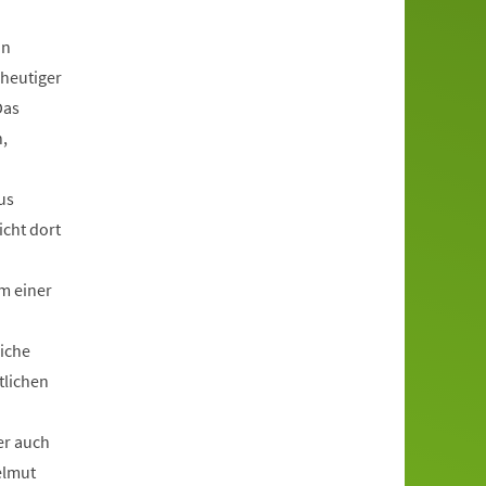
in
 heutiger
Das
,
us
icht dort
m einer
liche
tlichen
er auch
elmut