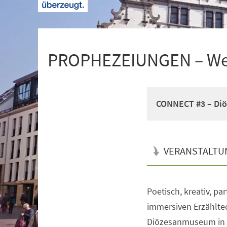
+
1
PROPHEZEIUNGEN – Wer 
CONNECT #3 – Diö
VERANSTALTU
Poetisch, kreativ, pa
Veranstaltungsinformationen
immersiven Erzählte
Diözesanmuseum in