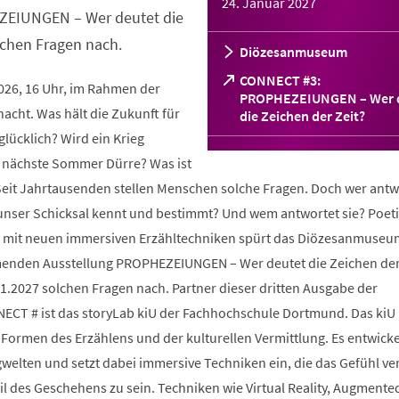
24. Januar 2027
ZEIUNGEN – Wer deutet die
lchen Fragen nach.
Diözesanmuseum
CONNECT #3:
2026, 16 Uhr, im Rahmen der
PROPHEZEIUNGEN – Wer 
cht. Was hält die Zukunft für
(Öffnet
die Zeichen der Zeit?
in
glücklich? Wird ein Krieg
einem
 nächste Sommer Dürre? Was ist
neuen
Tab)
 Seit Jahrtausenden stellen Menschen solche Fragen. Doch wer antw
 unser Schicksal kennt und bestimmt? Und wem antwortet sie? Poeti
und mit neuen immersiven Erzähltechniken spürt das Diözesanmuseu
enden Ausstellung PROPHEZEIUNGEN – Wer deutet die Zeichen der
1.2027 solchen Fragen nach. Partner dieser dritten Ausgabe der
ECT # ist das storyLab kiU der Fachhochschule Dortmund. Das kiU
Formen des Erzählens und der kulturellen Vermittlung. Es entwicke
ngwelten und setzt dabei immersive Techniken ein, die das Gefühl ve
il des Geschehens zu sein. Techniken wie Virtual Reality, Augmented