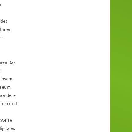
en
 des
Rahmen
ie
nen Das
t
einsam
useum
esondere
achen und
sweise
igitales