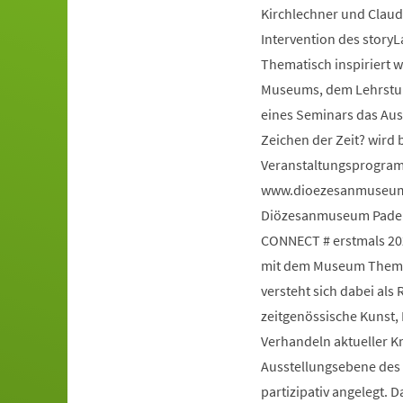
Kirchlechner und Claud
Intervention des story
Thematisch inspiriert 
Museums, dem Lehrstuhl
eines Seminars das Au
Zeichen der Zeit? wird 
Veranstaltungsprogram
www.dioezesanmuseum-
Diözesanmuseum Paderb
CONNECT # erstmals 20
mit dem Museum Themen
versteht sich dabei al
zeitgenössische Kunst,
Verhandeln aktueller K
Ausstellungsebene des H
partizipativ angelegt. 