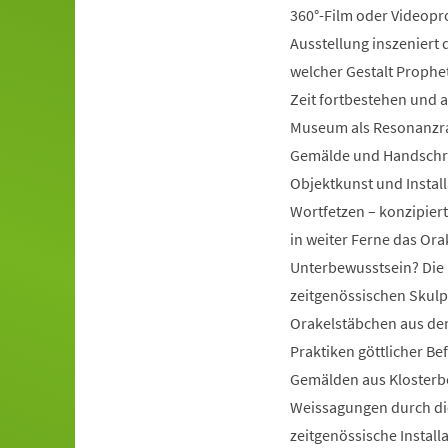
360°-Film oder Videopr
Ausstellung inszeniert d
welcher Gestalt Prophe
Zeit fortbestehen und a
Museum als Resonanzra
Gemälde und Handschrift
Objektkunst und Instal
Wortfetzen – konzipiert
in weiter Ferne das Ora
Unterbewusstsein? Die 
zeitgenössischen Skulp
Orakelstäbchen aus dem
Praktiken göttlicher Be
Gemälden aus Klosterbe
Weissagungen durch di
zeitgenössische Install