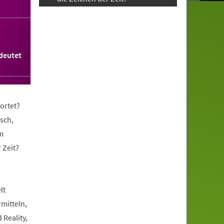
deutet
ortet?
sch,
m
 Zeit?
lt
rmitteln,
 Reality,