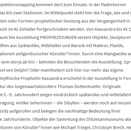
ojektionsmapping kommen dort zum Einsatz. In der Paderborner
as kiU zwei Stationen. Im Mittelpunkt steht hier die Frage, wie und 
tien oder Formen prophetischer Deutung aus der Vergangenheit in
uch im KI-Zeitalter fortgeschrieben werden. Von Kassandra bis KI: 
um Die Ausstellung PROPHEZEIUNGEN vereint Objekte, Skulpturen
en aus Spätantike, Mittelalter und Barock mit Malerei, Plastik,
lationen zeitgenössischer Künstler*innen. Durch eine Klangwolke a
 vom storyLab kiU – betreten die Besuchenden die Ausstellung. Spr
kel von Delphi? Oder manifestiert sich hier nur mehr das eigene
mythische Prophetin Kassandra erscheint in der Ausstellung in For
tur des Gegenwartskünstlers Thomas Duttenhoefer. Originale
 5.–9. Jahrhundert zeigen eindrücklich spätantike und mittelalter
fragung. Antike Seherinnen – die Sibyllen – werden noch auf neuzei
sitz aufgerufen und belegen die nachhaltige Bedeutung ihrer
e Jahrhunderte. Objekte der Sammlung des Diözesanmuseums ab
ationen von Künstler*innen wie Michael Triegel, Christoph Brech, H