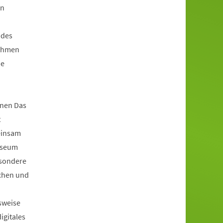
en
 des
Rahmen
ie
nen Das
t
einsam
useum
esondere
achen und
sweise
igitales