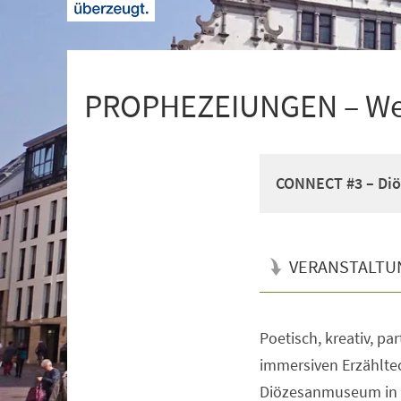
+
1
PROPHEZEIUNGEN – Wer 
CONNECT #3 – Diö
VERANSTALTU
Poetisch, kreativ, pa
Veranstaltungsinformationen
immersiven Erzählte
Diözesanmuseum in