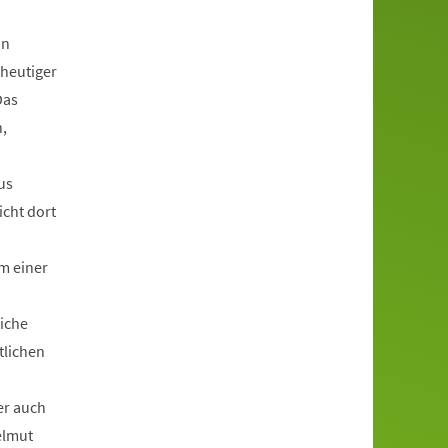
in
 heutiger
Das
,
us
icht dort
m einer
liche
tlichen
er auch
elmut