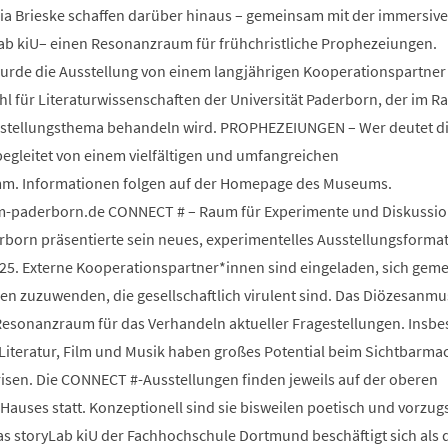
ia Brieske schaffen darüber hinaus – gemeinsam mit der immersiv
Lab kiU– einen Resonanzraum für frühchristliche Prophezeiungen.
wurde die Ausstellung von einem langjährigen Kooperationspartner
 für Literaturwissenschaften der Universität Paderborn, der im 
sstellungsthema behandeln wird. PROPHEZEIUNGEN – Wer deutet d
begleitet von einem vielfältigen und umfangreichen
m. Informationen folgen auf der Homepage des Museums.
paderborn.de CONNECT # – Raum für Experimente und Diskussio
orn präsentierte sein neues, experimentelles Ausstellungsforma
25. Externe Kooperationspartner*innen sind eingeladen, sich gem
 zuzuwenden, die gesellschaftlich virulent sind. Das Diözesanm
s Resonanzraum für das Verhandeln aktueller Fragestellungen. Insb
 Literatur, Film und Musik haben großes Potential beim Sichtbarm
risen. Die CONNECT #-Ausstellungen finden jeweils auf der oberen
auses statt. Konzeptionell sind sie bisweilen poetisch und vorzug
Das storyLab kiU der Fachhochschule Dortmund beschäftigt sich als d