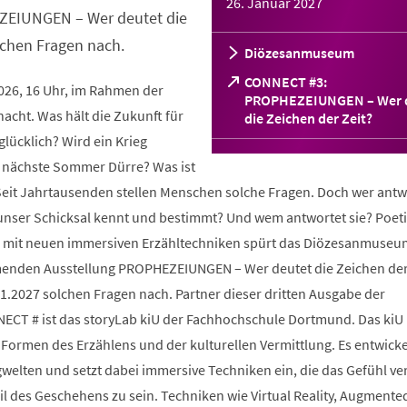
26. Januar 2027
ZEIUNGEN – Wer deutet die
lchen Fragen nach.
Diözesanmuseum
CONNECT #3:
2026, 16 Uhr, im Rahmen der
PROPHEZEIUNGEN – Wer 
cht. Was hält die Zukunft für
(Öffnet
die Zeichen der Zeit?
in
glücklich? Wird ein Krieg
einem
 nächste Sommer Dürre? Was ist
neuen
Tab)
 Seit Jahrtausenden stellen Menschen solche Fragen. Doch wer antw
 unser Schicksal kennt und bestimmt? Und wem antwortet sie? Poeti
und mit neuen immersiven Erzähltechniken spürt das Diözesanmuseu
enden Ausstellung PROPHEZEIUNGEN – Wer deutet die Zeichen der
1.2027 solchen Fragen nach. Partner dieser dritten Ausgabe der
ECT # ist das storyLab kiU der Fachhochschule Dortmund. Das kiU
Formen des Erzählens und der kulturellen Vermittlung. Es entwicke
ngwelten und setzt dabei immersive Techniken ein, die das Gefühl ve
il des Geschehens zu sein. Techniken wie Virtual Reality, Augmented