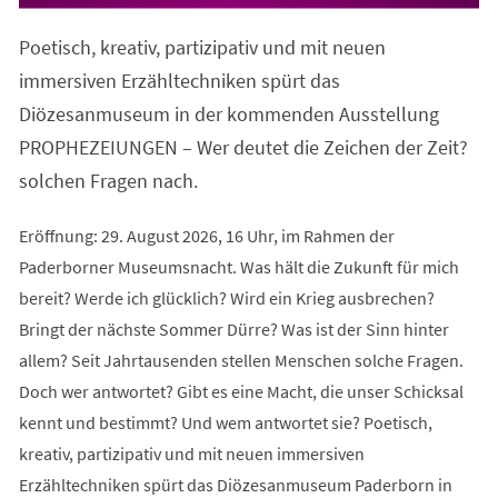
in
einem
Poetisch, kreativ, partizipativ und mit neuen
neuen
Tab)
immersiven Erzähltechniken spürt das
Diözesanmuseum in der kommenden Ausstellung
PROPHEZEIUNGEN – Wer deutet die Zeichen der Zeit?
solchen Fragen nach.
Eröffnung: 29. August 2026, 16 Uhr, im Rahmen der
Paderborner Museumsnacht. Was hält die Zukunft für mich
bereit? Werde ich glücklich? Wird ein Krieg ausbrechen?
Bringt der nächste Sommer Dürre? Was ist der Sinn hinter
allem? Seit Jahrtausenden stellen Menschen solche Fragen.
Doch wer antwortet? Gibt es eine Macht, die unser Schicksal
kennt und bestimmt? Und wem antwortet sie? Poetisch,
kreativ, partizipativ und mit neuen immersiven
Erzähltechniken spürt das Diözesanmuseum Paderborn in