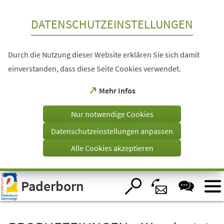
Inhalt anspringen
DATENSCHUTZEINSTELLUNGEN
Durch die Nutzung dieser Website erklären Sie sich damit
einverstanden, dass diese Seite Cookies verwendet.
(Öffnet
Mehr Infos
in
einem
Nur notwendige Cookies
neuen
Tab)
Datenschutzeinstellungen anpassen
Alle Cookies akzeptieren
Visuelle
Paderborn
Assistenzsoftware
öffnen.