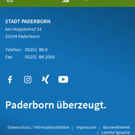
in
einem
neuen
Tab)
STADT PADERBORN
Am Hoppenhof 33
33104 Paderborn
Telefon:
05251 88-0
Fax:
05251 88-2000
Paderborn überzeugt.
Datenschutz / Informationsblätter
Impressum
Barrierefreiheit
Leichte Sprache