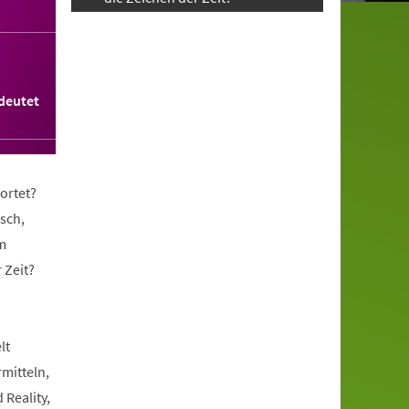
deutet
ortet?
sch,
m
 Zeit?
lt
rmitteln,
 Reality,