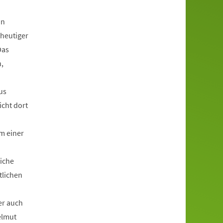
in
 heutiger
Das
,
us
icht dort
m einer
liche
tlichen
er auch
elmut