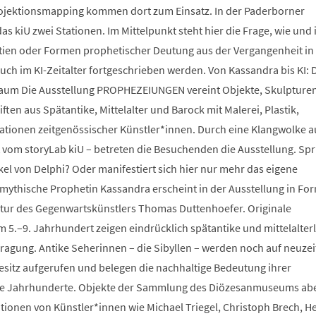
ojektionsmapping kommen dort zum Einsatz. In der Paderborner
as kiU zwei Stationen. Im Mittelpunkt steht hier die Frage, wie und 
tien oder Formen prophetischer Deutung aus der Vergangenheit in
uch im KI-Zeitalter fortgeschrieben werden. Von Kassandra bis KI: 
um Die Ausstellung PROPHEZEIUNGEN vereint Objekte, Skulpturen
en aus Spätantike, Mittelalter und Barock mit Malerei, Plastik,
lationen zeitgenössischer Künstler*innen. Durch eine Klangwolke a
 vom storyLab kiU – betreten die Besuchenden die Ausstellung. Spr
kel von Delphi? Oder manifestiert sich hier nur mehr das eigene
mythische Prophetin Kassandra erscheint in der Ausstellung in For
tur des Gegenwartskünstlers Thomas Duttenhoefer. Originale
 5.–9. Jahrhundert zeigen eindrücklich spätantike und mittelalter
fragung. Antike Seherinnen – die Sibyllen – werden noch auf neuzei
sitz aufgerufen und belegen die nachhaltige Bedeutung ihrer
e Jahrhunderte. Objekte der Sammlung des Diözesanmuseums ab
ationen von Künstler*innen wie Michael Triegel, Christoph Brech, H