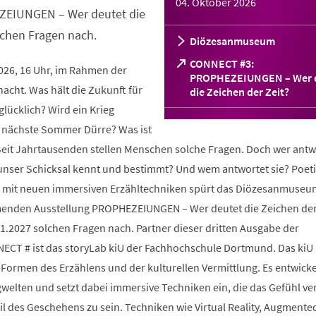
04. Oktober 2026
ZEIUNGEN – Wer deutet die
lchen Fragen nach.
Diözesanmuseum
CONNECT #3:
2026, 16 Uhr, im Rahmen der
PROPHEZEIUNGEN – Wer 
cht. Was hält die Zukunft für
(Öffnet
die Zeichen der Zeit?
in
glücklich? Wird ein Krieg
einem
 nächste Sommer Dürre? Was ist
neuen
Tab)
 Seit Jahrtausenden stellen Menschen solche Fragen. Doch wer antw
 unser Schicksal kennt und bestimmt? Und wem antwortet sie? Poeti
und mit neuen immersiven Erzähltechniken spürt das Diözesanmuseu
enden Ausstellung PROPHEZEIUNGEN – Wer deutet die Zeichen der
1.2027 solchen Fragen nach. Partner dieser dritten Ausgabe der
ECT # ist das storyLab kiU der Fachhochschule Dortmund. Das kiU
Formen des Erzählens und der kulturellen Vermittlung. Es entwicke
ngwelten und setzt dabei immersive Techniken ein, die das Gefühl ve
il des Geschehens zu sein. Techniken wie Virtual Reality, Augmented