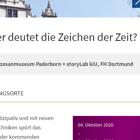
deutet die Zeichen der Zeit?
zesanmuseum Paderborn + storyLab kiU, FH Dortmund
NGSORTE
rtizipativ und mit neuen
04. Oktober 2026
chniken spürt das
–
 der kommenden