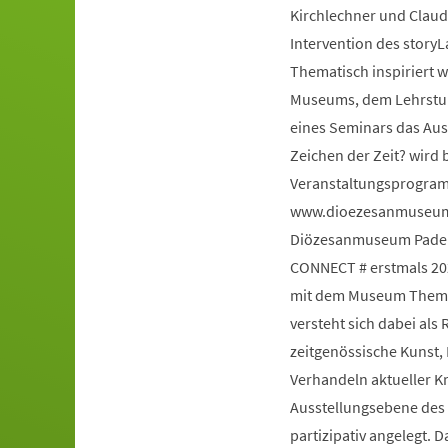
Kirchlechner und Claud
Intervention des story
Thematisch inspiriert 
Museums, dem Lehrstuhl
eines Seminars das Au
Zeichen der Zeit? wird 
Veranstaltungsprogram
www.dioezesanmuseum-
Diözesanmuseum Paderb
CONNECT # erstmals 20
mit dem Museum Themen
versteht sich dabei al
zeitgenössische Kunst,
Verhandeln aktueller K
Ausstellungsebene des H
partizipativ angelegt. 