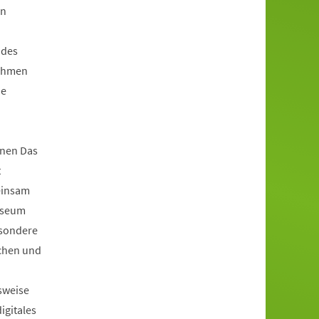
en
 des
Rahmen
ie
nen Das
t
einsam
useum
esondere
achen und
sweise
igitales