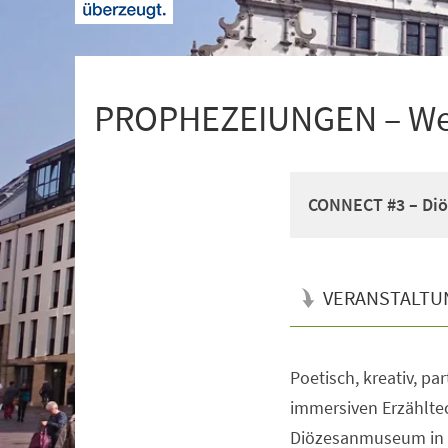
+
1
PROPHEZEIUNGEN – Wer 
CONNECT #3 – Diö
VERANSTALTU
Poetisch, kreativ, pa
Veranstaltungsinformationen
immersiven Erzählte
Diözesanmuseum in