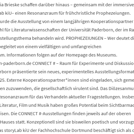
ia Brieske schaffen darüber hinaus – gemeinsam mit der immersiv
Lab kiU– einen Resonanzraum für frühchristliche Prophezeiungen.
wurde die Ausstellung von einem langjährigen Kooperationspartner
 für Literaturwissenschaften der Universität Paderborn, der im 
sstellungsthema behandeln wird. PROPHEZEIUNGEN – Wer deutet d
begleitet von einem vielfältigen und umfangreichen
m. Informationen folgen auf der Homepage des Museums.
paderborn.de CONNECT # – Raum für Experimente und Diskussio
orn präsentierte sein neues, experimentelles Ausstellungsforma
25. Externe Kooperationspartner*innen sind eingeladen, sich gem
 zuzuwenden, die gesellschaftlich virulent sind. Das Diözesanm
s Resonanzraum für das Verhandeln aktueller Fragestellungen. Insb
 Literatur, Film und Musik haben großes Potential beim Sichtbarm
risen. Die CONNECT #-Ausstellungen finden jeweils auf der oberen
auses statt. Konzeptionell sind sie bisweilen poetisch und vorzug
Das storyLab kiU der Fachhochschule Dortmund beschäftigt sich als d