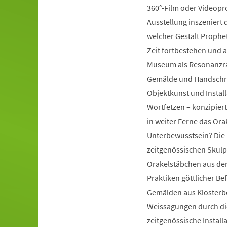
360°-Film oder Videopr
Ausstellung inszeniert d
welcher Gestalt Prophe
Zeit fortbestehen und a
Museum als Resonanzra
Gemälde und Handschrift
Objektkunst und Instal
Wortfetzen – konzipiert
in weiter Ferne das Ora
Unterbewusstsein? Die 
zeitgenössischen Skulp
Orakelstäbchen aus dem
Praktiken göttlicher Be
Gemälden aus Klosterbe
Weissagungen durch di
zeitgenössische Install