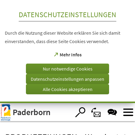
Inhalt anspringen
DATENSCHUTZEINSTELLUNGEN
Durch die Nutzung dieser Website erklären Sie sich damit
einverstanden, dass diese Seite Cookies verwendet.
(Öffnet
Mehr Infos
in
einem
Nur notwendige Cookies
neuen
Tab)
Datenschutzeinstellungen anpassen
Alle Cookies akzeptieren
Visuelle
Paderborn
Assistenzsoftware
öffnen.