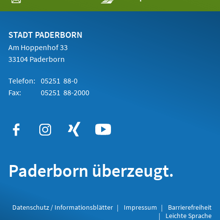
in
einem
neuen
Tab)
STADT PADERBORN
Am Hoppenhof 33
33104 Paderborn
Telefon:
05251 88-0
Fax:
05251 88-2000
Paderborn überzeugt.
Datenschutz / Informationsblätter
Impressum
Barrierefreiheit
Leichte Sprache