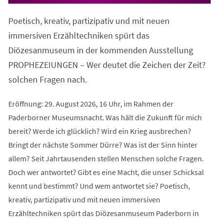
in
einem
Poetisch, kreativ, partizipativ und mit neuen
neuen
Tab)
immersiven Erzähltechniken spürt das
Diözesanmuseum in der kommenden Ausstellung
PROPHEZEIUNGEN – Wer deutet die Zeichen der Zeit?
solchen Fragen nach.
Eröffnung: 29. August 2026, 16 Uhr, im Rahmen der
Paderborner Museumsnacht. Was hält die Zukunft für mich
bereit? Werde ich glücklich? Wird ein Krieg ausbrechen?
Bringt der nächste Sommer Dürre? Was ist der Sinn hinter
allem? Seit Jahrtausenden stellen Menschen solche Fragen.
Doch wer antwortet? Gibt es eine Macht, die unser Schicksal
kennt und bestimmt? Und wem antwortet sie? Poetisch,
kreativ, partizipativ und mit neuen immersiven
Erzähltechniken spürt das Diözesanmuseum Paderborn in