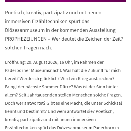
in
einem
Poetisch, kreativ, partizipativ und mit neuen
neuen
Tab)
immersiven Erzähltechniken spürt das
Diözesanmuseum in der kommenden Ausstellung
PROPHEZEIUNGEN – Wer deutet die Zeichen der Zeit?
solchen Fragen nach.
Eröffnung: 29. August 2026, 16 Uhr, im Rahmen der
Paderborner Museumsnacht. Was hält die Zukunft für mich
bereit? Werde ich glücklich? Wird ein Krieg ausbrechen?
Bringt der nächste Sommer Dürre? Was ist der Sinn hinter
allem? Seit Jahrtausenden stellen Menschen solche Fragen.
Doch wer antwortet? Gibt es eine Macht, die unser Schicksal
kennt und bestimmt? Und wem antwortet sie? Poetisch,
kreativ, partizipativ und mit neuen immersiven
Erzähltechniken spürt das Diözesanmuseum Paderborn in