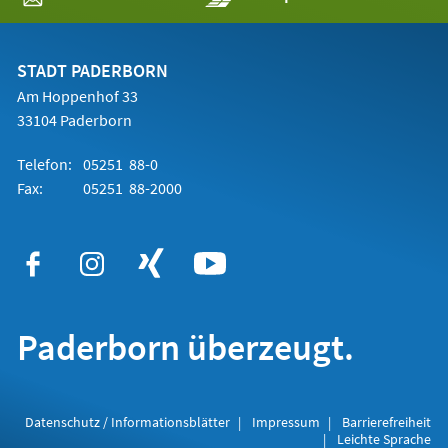
in
einem
neuen
Tab)
STADT PADERBORN
Am Hoppenhof 33
33104 Paderborn
Telefon:
05251 88-0
Fax:
05251 88-2000
Paderborn überzeugt.
Datenschutz / Informationsblätter
Impressum
Barrierefreiheit
Leichte Sprache