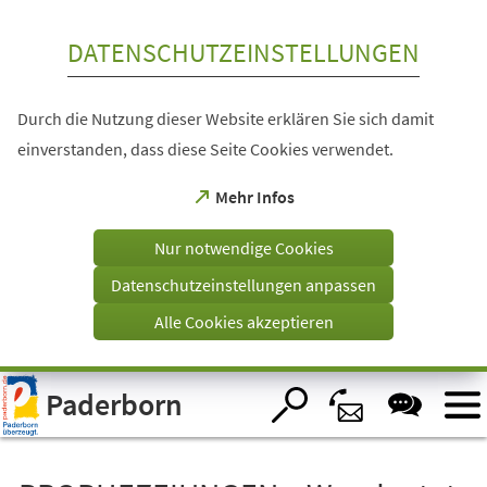
Inhalt anspringen
DATENSCHUTZEINSTELLUNGEN
Durch die Nutzung dieser Website erklären Sie sich damit
einverstanden, dass diese Seite Cookies verwendet.
(Öffnet
Mehr Infos
in
einem
Nur notwendige Cookies
neuen
Tab)
Datenschutzeinstellungen anpassen
Alle Cookies akzeptieren
Visuelle
Paderborn
Assistenzsoftware
öffnen.