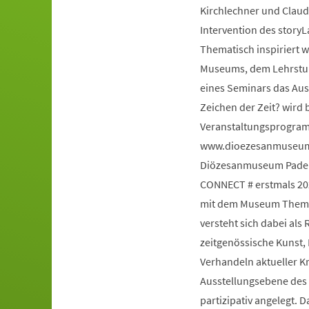
Kirchlechner und Claud
Intervention des story
Thematisch inspiriert 
Museums, dem Lehrstuhl
eines Seminars das Au
Zeichen der Zeit? wird 
Veranstaltungsprogram
www.dioezesanmuseum-
Diözesanmuseum Paderb
CONNECT # erstmals 20
mit dem Museum Themen
versteht sich dabei al
zeitgenössische Kunst,
Verhandeln aktueller K
Ausstellungsebene des H
partizipativ angelegt. 