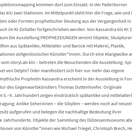
ojektionsmapping kommen dort zum Einsatz. In der Paderborner
as kiU zwei Stationen. Im Mittelpunkt steht hier die Frage, wie und 
tien oder Formen prophetischer Deutung aus der Vergangenheit in
uch im KI-Zeitalter fortgeschrieben werden. Von Kassandra bis KI: 
um Die Ausstellung PROPHEZEIUNGEN vereint Objekte, Skulpturen
en aus Spätantike, Mittelalter und Barock mit Malerei, Plastik,
lationen zeitgenössischer Künstler*innen. Durch eine Klangwolke a
 vom storyLab kiU – betreten die Besuchenden die Ausstellung. Spr
kel von Delphi? Oder manifestiert sich hier nur mehr das eigene
mythische Prophetin Kassandra erscheint in der Ausstellung in For
tur des Gegenwartskünstlers Thomas Duttenhoefer. Originale
 5.–9. Jahrhundert zeigen eindrücklich spätantike und mittelalter
fragung. Antike Seherinnen – die Sibyllen – werden noch auf neuzei
sitz aufgerufen und belegen die nachhaltige Bedeutung ihrer
e Jahrhunderte. Objekte der Sammlung des Diözesanmuseums ab
ationen von Künstler*innen wie Michael Triegel, Christoph Brech, H