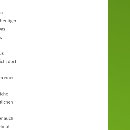
in
 heutiger
Das
,
us
icht dort
m einer
liche
tlichen
er auch
elmut