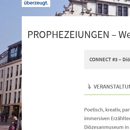
+
1
PROPHEZEIUNGEN – Wer 
CONNECT #3 – Diö
VERANSTALTU
Poetisch, kreativ, pa
Veranstaltungsinformationen
immersiven Erzählte
Diözesanmuseum in