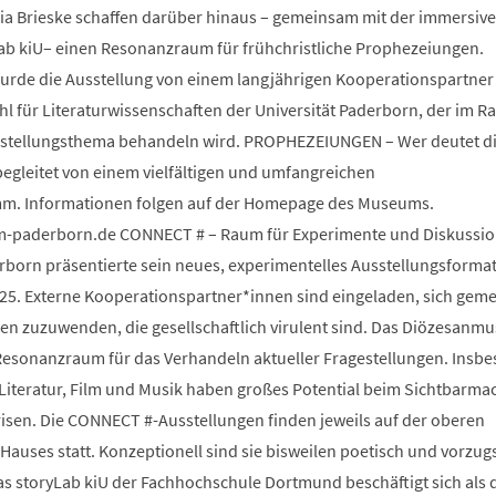
ia Brieske schaffen darüber hinaus – gemeinsam mit der immersiv
Lab kiU– einen Resonanzraum für frühchristliche Prophezeiungen.
wurde die Ausstellung von einem langjährigen Kooperationspartner
 für Literaturwissenschaften der Universität Paderborn, der im 
sstellungsthema behandeln wird. PROPHEZEIUNGEN – Wer deutet d
begleitet von einem vielfältigen und umfangreichen
m. Informationen folgen auf der Homepage des Museums.
paderborn.de CONNECT # – Raum für Experimente und Diskussio
orn präsentierte sein neues, experimentelles Ausstellungsforma
25. Externe Kooperationspartner*innen sind eingeladen, sich gem
 zuzuwenden, die gesellschaftlich virulent sind. Das Diözesanm
s Resonanzraum für das Verhandeln aktueller Fragestellungen. Insb
 Literatur, Film und Musik haben großes Potential beim Sichtbarm
risen. Die CONNECT #-Ausstellungen finden jeweils auf der oberen
auses statt. Konzeptionell sind sie bisweilen poetisch und vorzug
Das storyLab kiU der Fachhochschule Dortmund beschäftigt sich als d