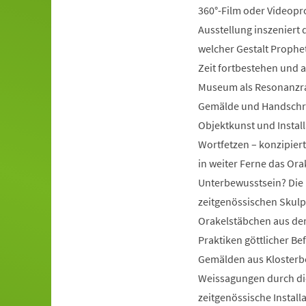
360°-Film oder Videopr
Ausstellung inszeniert d
welcher Gestalt Prophe
Zeit fortbestehen und a
Museum als Resonanzra
Gemälde und Handschrift
Objektkunst und Instal
Wortfetzen – konzipiert
in weiter Ferne das Ora
Unterbewusstsein? Die 
zeitgenössischen Skulp
Orakelstäbchen aus dem
Praktiken göttlicher Be
Gemälden aus Klosterbe
Weissagungen durch di
zeitgenössische Install