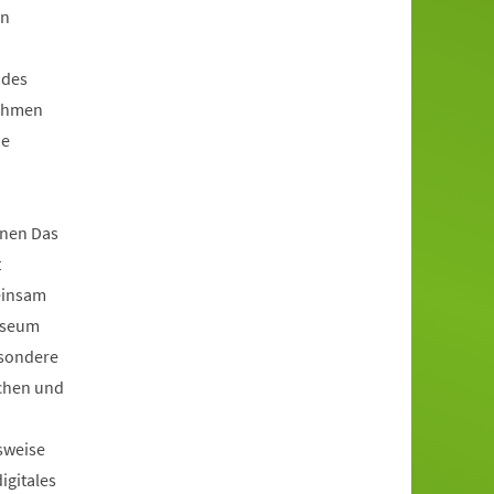
en
 des
Rahmen
ie
nen Das
t
einsam
useum
esondere
achen und
sweise
igitales