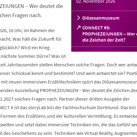
02. November 2026
ZEIUNGEN – Wer deutet die
lchen Fragen nach.
Diözesanmuseum
CONNECT #3:
2026, 16 Uhr, im Rahmen der
PROPHEZEIUNGEN – Wer 
cht. Was hält die Zukunft für
(Öffnet
die Zeichen der Zeit?
in
glücklich? Wird ein Krieg
einem
 nächste Sommer Dürre? Was ist
neuen
Tab)
 Seit Jahrtausenden stellen Menschen solche Fragen. Doch wer antw
 unser Schicksal kennt und bestimmt? Und wem antwortet sie? Poeti
und mit neuen immersiven Erzähltechniken spürt das Diözesanmuseu
enden Ausstellung PROPHEZEIUNGEN – Wer deutet die Zeichen der
1.2027 solchen Fragen nach. Partner dieser dritten Ausgabe der
ECT # ist das storyLab kiU der Fachhochschule Dortmund. Das kiU
Formen des Erzählens und der kulturellen Vermittlung. Es entwicke
ngwelten und setzt dabei immersive Techniken ein, die das Gefühl ve
il des Geschehens zu sein. Techniken wie Virtual Reality, Augmented