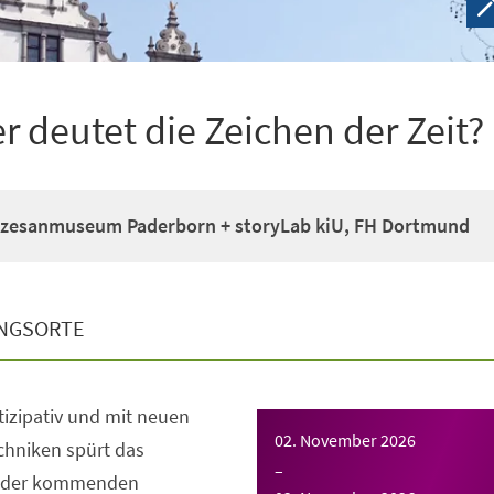
deutet die Zeichen der Zeit?
zesanmuseum Paderborn + storyLab kiU, FH Dortmund
NGSORTE
rtizipativ und mit neuen
02. November 2026
chniken spürt das
–
 der kommenden