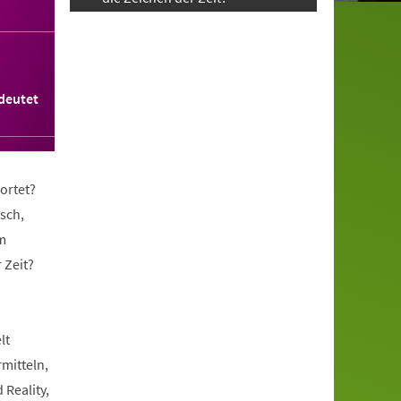
deutet
ortet?
sch,
m
 Zeit?
lt
rmitteln,
 Reality,