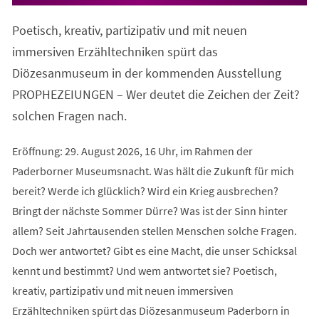
in
einem
Poetisch, kreativ, partizipativ und mit neuen
neuen
Tab)
immersiven Erzähltechniken spürt das
Diözesanmuseum in der kommenden Ausstellung
PROPHEZEIUNGEN – Wer deutet die Zeichen der Zeit?
solchen Fragen nach.
Eröffnung: 29. August 2026, 16 Uhr, im Rahmen der
Paderborner Museumsnacht. Was hält die Zukunft für mich
bereit? Werde ich glücklich? Wird ein Krieg ausbrechen?
Bringt der nächste Sommer Dürre? Was ist der Sinn hinter
allem? Seit Jahrtausenden stellen Menschen solche Fragen.
Doch wer antwortet? Gibt es eine Macht, die unser Schicksal
kennt und bestimmt? Und wem antwortet sie? Poetisch,
kreativ, partizipativ und mit neuen immersiven
Erzähltechniken spürt das Diözesanmuseum Paderborn in