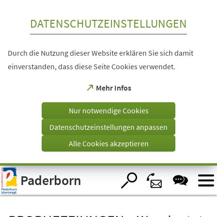
Inhalt anspringen
DATENSCHUTZEINSTELLUNGEN
Durch die Nutzung dieser Website erklären Sie sich damit
einverstanden, dass diese Seite Cookies verwendet.
(Öffnet
Mehr Infos
in
einem
Nur notwendige Cookies
neuen
Tab)
Datenschutzeinstellungen anpassen
Alle Cookies akzeptieren
Visuelle
Paderborn
Assistenzsoftware
öffnen.