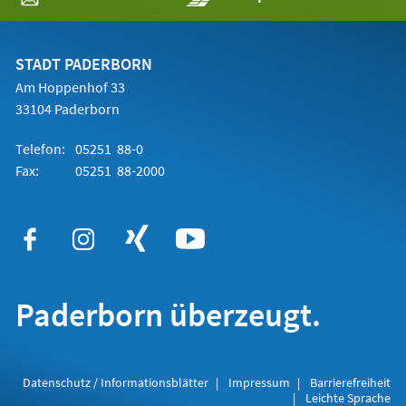
in
einem
neuen
Tab)
STADT PADERBORN
Am Hoppenhof 33
33104 Paderborn
Telefon:
05251 88-0
Fax:
05251 88-2000
Paderborn überzeugt.
Datenschutz / Informationsblätter
Impressum
Barrierefreiheit
Leichte Sprache