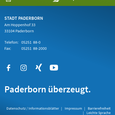
in
einem
neuen
Tab)
STADT PADERBORN
Am Hoppenhof 33
33104 Paderborn
Telefon:
05251 88-0
Fax:
05251 88-2000
Paderborn überzeugt.
Datenschutz / Informationsblätter
Impressum
Barrierefreiheit
Leichte Sprache