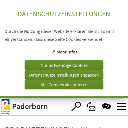
Inhalt anspringen
DATENSCHUTZEINSTELLUNGEN
Durch die Nutzung dieser Website erklären Sie sich damit
einverstanden, dass diese Seite Cookies verwendet.
(Öffnet
Mehr Infos
in
einem
Nur notwendige Cookies
neuen
Tab)
Datenschutzeinstellungen anpassen
Alle Cookies akzeptieren
Visuelle
Paderborn
Assistenzsoftware
öffnen.