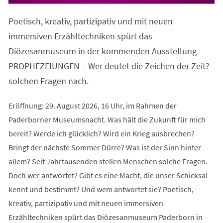
in
einem
Poetisch, kreativ, partizipativ und mit neuen
neuen
Tab)
immersiven Erzähltechniken spürt das
Diözesanmuseum in der kommenden Ausstellung
PROPHEZEIUNGEN – Wer deutet die Zeichen der Zeit?
solchen Fragen nach.
Eröffnung: 29. August 2026, 16 Uhr, im Rahmen der
Paderborner Museumsnacht. Was hält die Zukunft für mich
bereit? Werde ich glücklich? Wird ein Krieg ausbrechen?
Bringt der nächste Sommer Dürre? Was ist der Sinn hinter
allem? Seit Jahrtausenden stellen Menschen solche Fragen.
Doch wer antwortet? Gibt es eine Macht, die unser Schicksal
kennt und bestimmt? Und wem antwortet sie? Poetisch,
kreativ, partizipativ und mit neuen immersiven
Erzähltechniken spürt das Diözesanmuseum Paderborn in