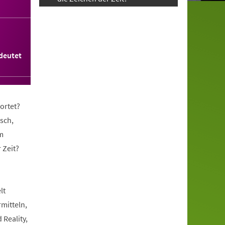
deutet
ortet?
sch,
m
 Zeit?
lt
rmitteln,
 Reality,