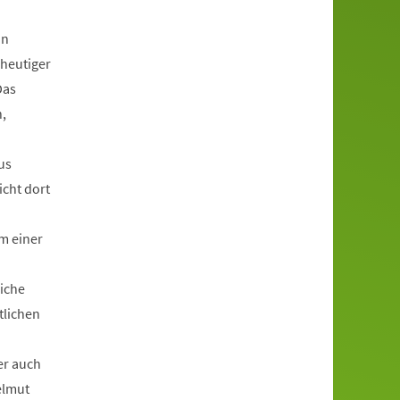
in
 heutiger
Das
,
us
icht dort
m einer
liche
tlichen
er auch
elmut