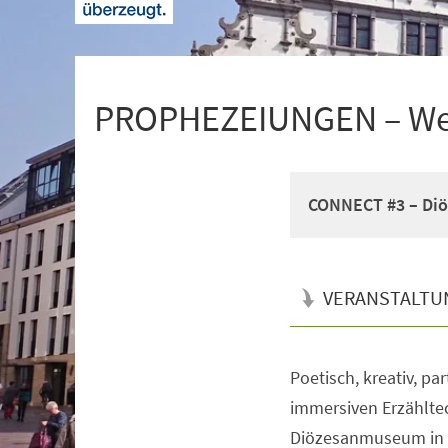
+
1
PROPHEZEIUNGEN – Wer 
CONNECT #3 – Diö
VERANSTALTU
Poetisch, kreativ, pa
Veranstaltungsinformationen
immersiven Erzählte
Diözesanmuseum in