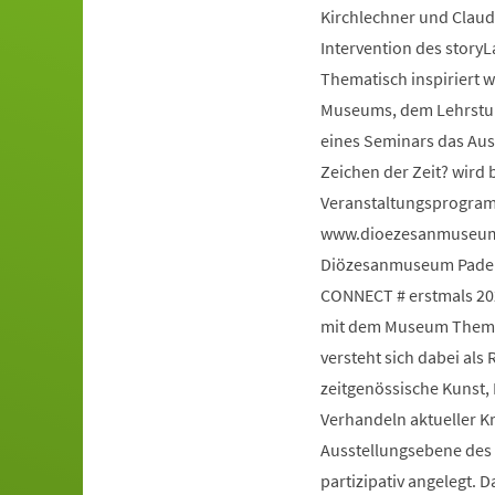
Kirchlechner und Claud
Intervention des story
Thematisch inspiriert 
Museums, dem Lehrstuhl
eines Seminars das Au
Zeichen der Zeit? wird 
Veranstaltungsprogram
www.dioezesanmuseum-
Diözesanmuseum Paderb
CONNECT # erstmals 20
mit dem Museum Themen
versteht sich dabei al
zeitgenössische Kunst,
Verhandeln aktueller K
Ausstellungsebene des H
partizipativ angelegt. 