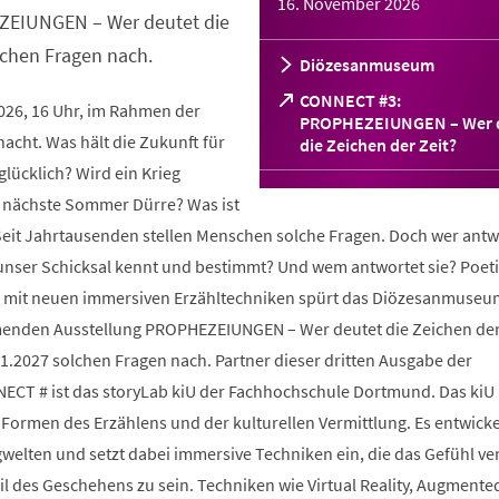
16. November 2026
ZEIUNGEN – Wer deutet die
lchen Fragen nach.
Diözesanmuseum
CONNECT #3:
2026, 16 Uhr, im Rahmen der
PROPHEZEIUNGEN – Wer 
cht. Was hält die Zukunft für
(Öffnet
die Zeichen der Zeit?
in
glücklich? Wird ein Krieg
einem
 nächste Sommer Dürre? Was ist
neuen
Tab)
 Seit Jahrtausenden stellen Menschen solche Fragen. Doch wer antw
 unser Schicksal kennt und bestimmt? Und wem antwortet sie? Poeti
und mit neuen immersiven Erzähltechniken spürt das Diözesanmuseu
enden Ausstellung PROPHEZEIUNGEN – Wer deutet die Zeichen der
1.2027 solchen Fragen nach. Partner dieser dritten Ausgabe der
ECT # ist das storyLab kiU der Fachhochschule Dortmund. Das kiU
Formen des Erzählens und der kulturellen Vermittlung. Es entwicke
ngwelten und setzt dabei immersive Techniken ein, die das Gefühl ve
il des Geschehens zu sein. Techniken wie Virtual Reality, Augmented