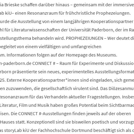
ia Brieske schaffen darüber hinaus – gemeinsam mit der immersiv
Lab kiU– einen Resonanzraum für frühchristliche Prophezeiungen.
wurde die Ausstellung von einem langjährigen Kooperationspartner
 für Literaturwissenschaften der Universität Paderborn, der im 
sstellungsthema behandeln wird. PROPHEZEIUNGEN – Wer deutet d
begleitet von einem vielfältigen und umfangreichen
m. Informationen folgen auf der Homepage des Museums.
paderborn.de CONNECT # – Raum für Experimente und Diskussio
orn präsentierte sein neues, experimentelles Ausstellungsforma
25. Externe Kooperationspartner*innen sind eingeladen, sich gem
 zuzuwenden, die gesellschaftlich virulent sind. Das Diözesanm
s Resonanzraum für das Verhandeln aktueller Fragestellungen. Insb
 Literatur, Film und Musik haben großes Potential beim Sichtbarm
risen. Die CONNECT #-Ausstellungen finden jeweils auf der oberen
auses statt. Konzeptionell sind sie bisweilen poetisch und vorzug
Das storyLab kiU der Fachhochschule Dortmund beschäftigt sich als d