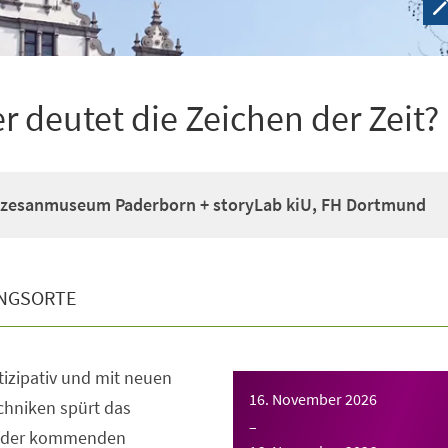
deutet die Zeichen der Zeit?
zesanmuseum Paderborn + storyLab kiU, FH Dortmund
NGSORTE
rtizipativ und mit neuen
16. November 2026
chniken spürt das
–
 der kommenden