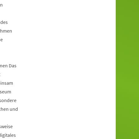
en
 des
Rahmen
ie
nen Das
t
einsam
useum
esondere
achen und
sweise
igitales