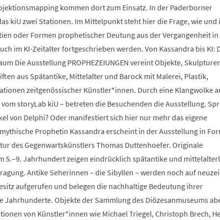
ojektionsmapping kommen dort zum Einsatz. In der Paderborner
as kiU zwei Stationen. Im Mittelpunkt steht hier die Frage, wie und 
tien oder Formen prophetischer Deutung aus der Vergangenheit in
uch im KI-Zeitalter fortgeschrieben werden. Von Kassandra bis KI: 
um Die Ausstellung PROPHEZEIUNGEN vereint Objekte, Skulpturen
en aus Spätantike, Mittelalter und Barock mit Malerei, Plastik,
lationen zeitgenössischer Künstler*innen. Durch eine Klangwolke a
 vom storyLab kiU – betreten die Besuchenden die Ausstellung. Spr
kel von Delphi? Oder manifestiert sich hier nur mehr das eigene
mythische Prophetin Kassandra erscheint in der Ausstellung in For
tur des Gegenwartskünstlers Thomas Duttenhoefer. Originale
 5.–9. Jahrhundert zeigen eindrücklich spätantike und mittelalter
fragung. Antike Seherinnen – die Sibyllen – werden noch auf neuzei
sitz aufgerufen und belegen die nachhaltige Bedeutung ihrer
e Jahrhunderte. Objekte der Sammlung des Diözesanmuseums ab
ationen von Künstler*innen wie Michael Triegel, Christoph Brech, H