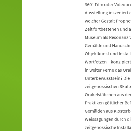
360°-Film oder Videopr
Ausstellung inszeniert d
welcher Gestalt Prophe
Zeit fortbestehen und a
Museum als Resonanzra
Gemälde und Handschrift
Objektkunst und Instal
Wortfetzen – konzipiert
in weiter Ferne das Ora
Unterbewusstsein? Die 
zeitgenössischen Skulp
Orakelstäbchen aus dem
Praktiken göttlicher Be
Gemälden aus Klosterbe
Weissagungen durch di
zeitgenössische Install