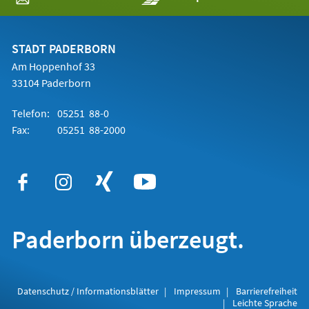
in
einem
neuen
Tab)
STADT PADERBORN
Am Hoppenhof 33
33104 Paderborn
Telefon:
05251 88-0
Fax:
05251 88-2000
Paderborn überzeugt.
Datenschutz / Informationsblätter
Impressum
Barrierefreiheit
Leichte Sprache