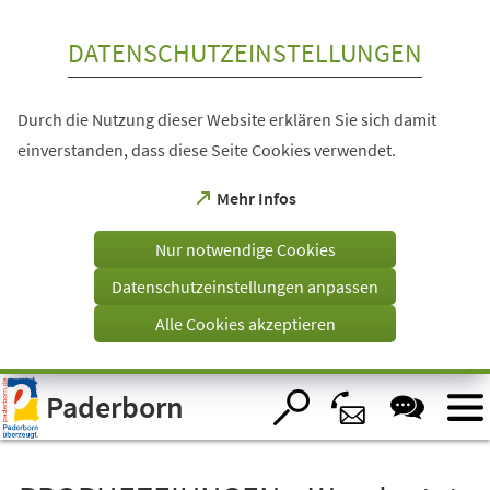
Inhalt anspringen
DATENSCHUTZEINSTELLUNGEN
Durch die Nutzung dieser Website erklären Sie sich damit
einverstanden, dass diese Seite Cookies verwendet.
(Öffnet
Mehr Infos
in
einem
Nur notwendige Cookies
neuen
Tab)
Datenschutzeinstellungen anpassen
Alle Cookies akzeptieren
Visuelle
Paderborn
Assistenzsoftware
öffnen.