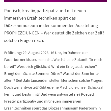
in
einem
Poetisch, kreativ, partizipativ und mit neuen
neuen
Tab)
immersiven Erzähltechniken spürt das
Diözesanmuseum in der kommenden Ausstellung
PROPHEZEIUNGEN – Wer deutet die Zeichen der Zeit?
solchen Fragen nach.
Eröffnung: 29. August 2026, 16 Uhr, im Rahmen der
Paderborner Museumsnacht. Was hält die Zukunft für mich
bereit? Werde ich glücklich? Wird ein Krieg ausbrechen?
Bringt der nächste Sommer Dürre? Was ist der Sinn hinter
allem? Seit Jahrtausenden stellen Menschen solche Fragen.
Doch wer antwortet? Gibt es eine Macht, die unser Schicksal
kennt und bestimmt? Und wem antwortet sie? Poetisch,
kreativ, partizipativ und mit neuen immersiven
Erzähltechniken spürt das Diözesanmuseum Paderborn in