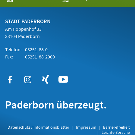
in
einem
neuen
Tab)
STADT PADERBORN
Am Hoppenhof 33
33104 Paderborn
Telefon:
05251 88-0
Fax:
05251 88-2000
Paderborn überzeugt.
Datenschutz / Informationsblätter
Impressum
Barrierefreiheit
Leichte Sprache