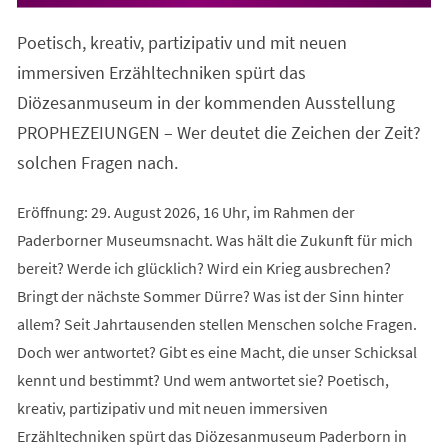
in
einem
Poetisch, kreativ, partizipativ und mit neuen
neuen
Tab)
immersiven Erzähltechniken spürt das
Diözesanmuseum in der kommenden Ausstellung
PROPHEZEIUNGEN – Wer deutet die Zeichen der Zeit?
solchen Fragen nach.
Eröffnung: 29. August 2026, 16 Uhr, im Rahmen der
Paderborner Museumsnacht. Was hält die Zukunft für mich
bereit? Werde ich glücklich? Wird ein Krieg ausbrechen?
Bringt der nächste Sommer Dürre? Was ist der Sinn hinter
allem? Seit Jahrtausenden stellen Menschen solche Fragen.
Doch wer antwortet? Gibt es eine Macht, die unser Schicksal
kennt und bestimmt? Und wem antwortet sie? Poetisch,
kreativ, partizipativ und mit neuen immersiven
Erzähltechniken spürt das Diözesanmuseum Paderborn in