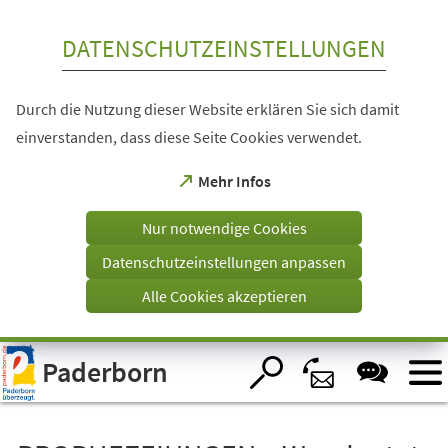
Inhalt anspringen
DATENSCHUTZEINSTELLUNGEN
Durch die Nutzung dieser Website erklären Sie sich damit
einverstanden, dass diese Seite Cookies verwendet.
(Öffnet
Mehr Infos
in
einem
Nur notwendige Cookies
neuen
Tab)
Datenschutzeinstellungen anpassen
Alle Cookies akzeptieren
Visuelle
Paderborn
Assistenzsoftware
öffnen.