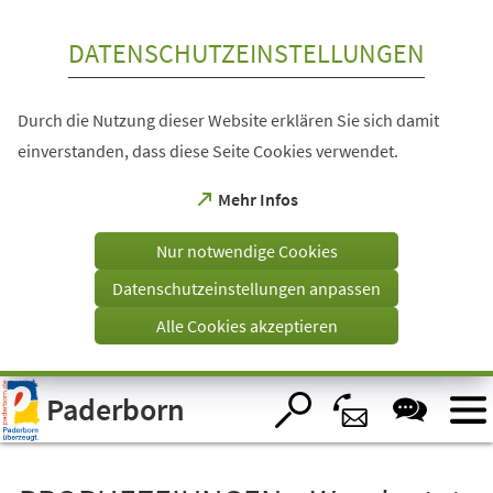
Inhalt anspringen
DATENSCHUTZEINSTELLUNGEN
Durch die Nutzung dieser Website erklären Sie sich damit
einverstanden, dass diese Seite Cookies verwendet.
(Öffnet
Mehr Infos
in
einem
Nur notwendige Cookies
neuen
Tab)
Datenschutzeinstellungen anpassen
Alle Cookies akzeptieren
Visuelle
Paderborn
Assistenzsoftware
öffnen.