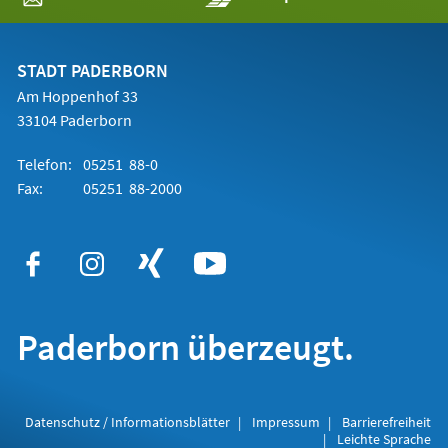
in
einem
neuen
Tab)
STADT PADERBORN
Am Hoppenhof 33
33104 Paderborn
Telefon:
05251 88-0
Fax:
05251 88-2000
Paderborn überzeugt.
Datenschutz / Informationsblätter
Impressum
Barrierefreiheit
Leichte Sprache