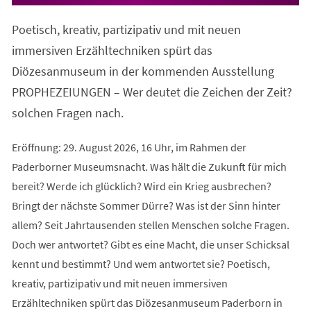
in
einem
Poetisch, kreativ, partizipativ und mit neuen
neuen
Tab)
immersiven Erzähltechniken spürt das
Diözesanmuseum in der kommenden Ausstellung
PROPHEZEIUNGEN – Wer deutet die Zeichen der Zeit?
solchen Fragen nach.
Eröffnung: 29. August 2026, 16 Uhr, im Rahmen der
Paderborner Museumsnacht. Was hält die Zukunft für mich
bereit? Werde ich glücklich? Wird ein Krieg ausbrechen?
Bringt der nächste Sommer Dürre? Was ist der Sinn hinter
allem? Seit Jahrtausenden stellen Menschen solche Fragen.
Doch wer antwortet? Gibt es eine Macht, die unser Schicksal
kennt und bestimmt? Und wem antwortet sie? Poetisch,
kreativ, partizipativ und mit neuen immersiven
Erzähltechniken spürt das Diözesanmuseum Paderborn in