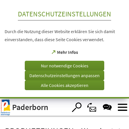
Inhalt anspringen
DATENSCHUTZEINSTELLUNGEN
Durch die Nutzung dieser Website erklären Sie sich damit
einverstanden, dass diese Seite Cookies verwendet.
(Öffnet
Mehr Infos
in
einem
Nur notwendige Cookies
neuen
Tab)
Datenschutzeinstellungen anpassen
Alle Cookies akzeptieren
Visuelle
Paderborn
Assistenzsoftware
öffnen.