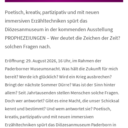
in
einem
Poetisch, kreativ, partizipativ und mit neuen
neuen
Tab)
immersiven Erzähltechniken spürt das
Diözesanmuseum in der kommenden Ausstellung
PROPHEZEIUNGEN – Wer deutet die Zeichen der Zeit?
solchen Fragen nach.
Eröffnung: 29. August 2026, 16 Uhr, im Rahmen der
Paderborner Museumsnacht. Was hält die Zukunft für mich
bereit? Werde ich glücklich? Wird ein Krieg ausbrechen?
Bringt der nächste Sommer Dürre? Was ist der Sinn hinter
allem? Seit Jahrtausenden stellen Menschen solche Fragen.
Doch wer antwortet? Gibt es eine Macht, die unser Schicksal
kennt und bestimmt? Und wem antwortet sie? Poetisch,
kreativ, partizipativ und mit neuen immersiven
Erzähltechniken spürt das Diözesanmuseum Paderborn in