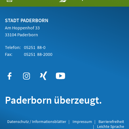
in
einem
neuen
Tab)
STADT PADERBORN
Am Hoppenhof 33
33104 Paderborn
Telefon:
05251 88-0
Fax:
05251 88-2000
Paderborn überzeugt.
Datenschutz / Informationsblätter
Impressum
Barrierefreiheit
Leichte Sprache