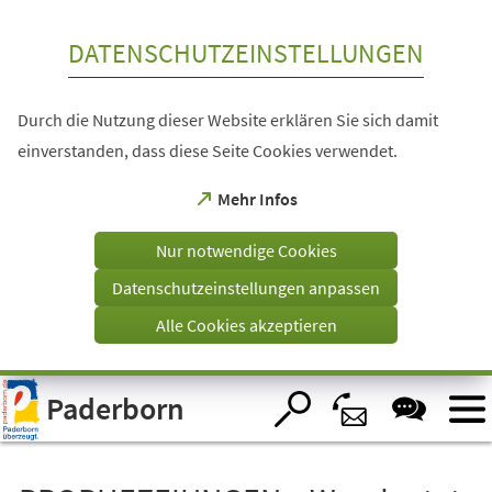
Inhalt anspringen
DATENSCHUTZEINSTELLUNGEN
Durch die Nutzung dieser Website erklären Sie sich damit
einverstanden, dass diese Seite Cookies verwendet.
(Öffnet
Mehr Infos
in
einem
Nur notwendige Cookies
neuen
Tab)
Datenschutzeinstellungen anpassen
Alle Cookies akzeptieren
Visuelle
Paderborn
Assistenzsoftware
öffnen.