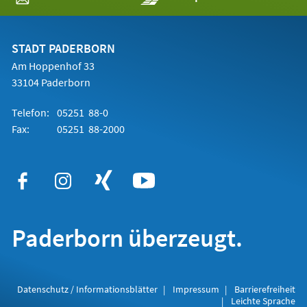
in
einem
neuen
Tab)
STADT PADERBORN
Am Hoppenhof 33
33104 Paderborn
Telefon:
05251 88-0
Fax:
05251 88-2000
Paderborn überzeugt.
Datenschutz / Informationsblätter
Impressum
Barrierefreiheit
Leichte Sprache