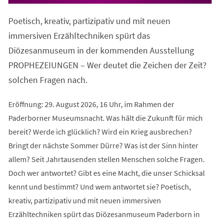
in
einem
Poetisch, kreativ, partizipativ und mit neuen
neuen
Tab)
immersiven Erzähltechniken spürt das
Diözesanmuseum in der kommenden Ausstellung
PROPHEZEIUNGEN – Wer deutet die Zeichen der Zeit?
solchen Fragen nach.
Eröffnung: 29. August 2026, 16 Uhr, im Rahmen der
Paderborner Museumsnacht. Was hält die Zukunft für mich
bereit? Werde ich glücklich? Wird ein Krieg ausbrechen?
Bringt der nächste Sommer Dürre? Was ist der Sinn hinter
allem? Seit Jahrtausenden stellen Menschen solche Fragen.
Doch wer antwortet? Gibt es eine Macht, die unser Schicksal
kennt und bestimmt? Und wem antwortet sie? Poetisch,
kreativ, partizipativ und mit neuen immersiven
Erzähltechniken spürt das Diözesanmuseum Paderborn in