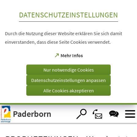
Inhalt anspringen
DATENSCHUTZEINSTELLUNGEN
Durch die Nutzung dieser Website erklären Sie sich damit
einverstanden, dass diese Seite Cookies verwendet.
(Öffnet
Mehr Infos
in
einem
Nur notwendige Cookies
neuen
Tab)
Datenschutzeinstellungen anpassen
Alle Cookies akzeptieren
Visuelle
Paderborn
Assistenzsoftware
öffnen.