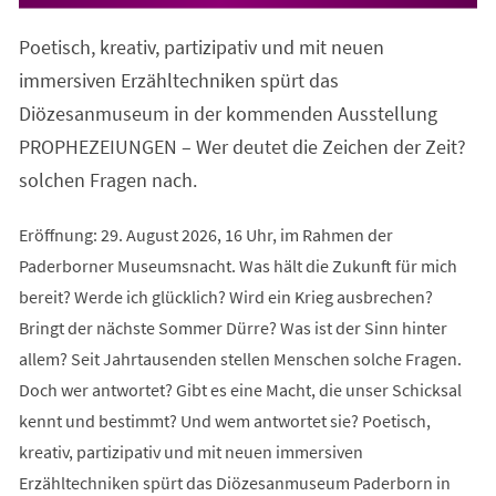
in
einem
Poetisch, kreativ, partizipativ und mit neuen
neuen
Tab)
immersiven Erzähltechniken spürt das
Diözesanmuseum in der kommenden Ausstellung
PROPHEZEIUNGEN – Wer deutet die Zeichen der Zeit?
solchen Fragen nach.
Eröffnung: 29. August 2026, 16 Uhr, im Rahmen der
Paderborner Museumsnacht. Was hält die Zukunft für mich
bereit? Werde ich glücklich? Wird ein Krieg ausbrechen?
Bringt der nächste Sommer Dürre? Was ist der Sinn hinter
allem? Seit Jahrtausenden stellen Menschen solche Fragen.
Doch wer antwortet? Gibt es eine Macht, die unser Schicksal
kennt und bestimmt? Und wem antwortet sie? Poetisch,
kreativ, partizipativ und mit neuen immersiven
Erzähltechniken spürt das Diözesanmuseum Paderborn in