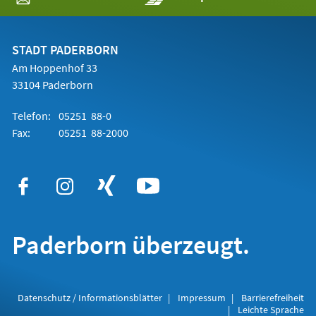
in
einem
neuen
Tab)
STADT PADERBORN
Am Hoppenhof 33
33104 Paderborn
Telefon:
05251 88-0
Fax:
05251 88-2000
Paderborn überzeugt.
Datenschutz / Informationsblätter
Impressum
Barrierefreiheit
Leichte Sprache