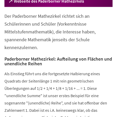
(Öffnet
Webseite des Paderborner Mathezirkels
in
einem
Der Paderborner Mathezirkel richtet sich an
neuen
Tab)
Schülerinnen und Schüler (Vorkenntnisse
Mittelstufenmathematik), die Interesse haben,
spannende Mathematik jenseits der Schule
kennenzulernen.
Paderborner Mathezirkel: Aufteilung von Flächen und
unendliche Reihen
Als Einstieg führt uns die fortgesetzte Halbierung eines
Quadrats der Seitenlänge 1 mit rein geometrischen
Überlegungen auf 1/2 + 1/4 + 1/8 + 1/16 + ... = 1. Diese
"unendliche Summe" ist unser erstes Beispiel für eine
sogenannte "(unendliche) Reihe", und sie hat offenbar den
Zahlenwert 1. Dabei ist es i.A. keineswegs klar, ob das