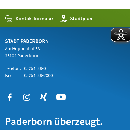
Kontaktformular
(Öffnet
Stadtplan
in
einem
neuen
Tab)
STADT PADERBORN
Am Hoppenhof 33
33104 Paderborn
Telefon:
05251 88-0
Fax:
05251 88-2000
Paderborn überzeugt.