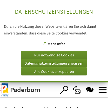
Inhalt anspringen
DATENSCHUTZEINSTELLUNGEN
Durch die Nutzung dieser Website erklären Sie sich damit
einverstanden, dass diese Seite Cookies verwendet.
(Öffnet
Mehr Infos
in
einem
Nur notwendige Cookies
neuen
Tab)
Datenschutzeinstellungen anpassen
Alle Cookies akzeptieren
Visuelle
Paderborn
Assistenzsoftware
öffnen.