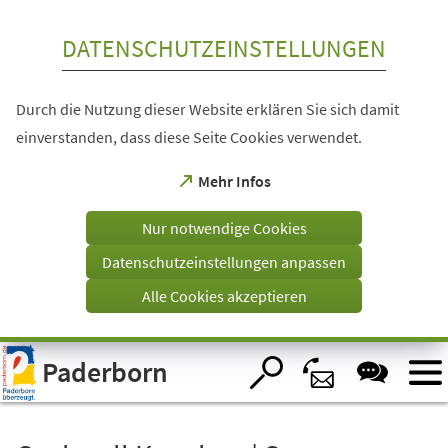
Inhalt anspringen
DATENSCHUTZEINSTELLUNGEN
Durch die Nutzung dieser Website erklären Sie sich damit
einverstanden, dass diese Seite Cookies verwendet.
(Öffnet
Mehr Infos
in
einem
Nur notwendige Cookies
neuen
Tab)
Datenschutzeinstellungen anpassen
Alle Cookies akzeptieren
Visuelle
Paderborn
Assistenzsoftware
öffnen.