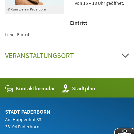
von 15 – 18 Uhr geöffnet.
© Kunstverein Paderborn
Eintritt
freier Eintritt
VERANSTALTUNGSORT
Kontaktformular
(Öffnet
Stadtplan
in
einem
neuen
Tab)
STADT PADERBORN
Am Hoppenhof 33
33104 Paderborn