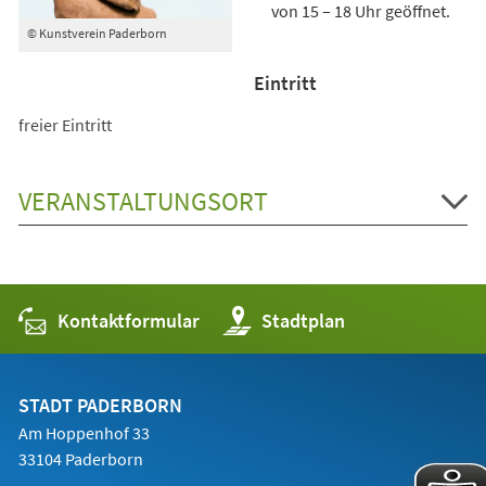
von 15 – 18 Uhr geöffnet.
© Kunstverein Paderborn
Eintritt
freier Eintritt
VERANSTALTUNGSORT
Kontaktformular
(Öffnet
Stadtplan
in
einem
neuen
Tab)
STADT PADERBORN
Am Hoppenhof 33
33104 Paderborn