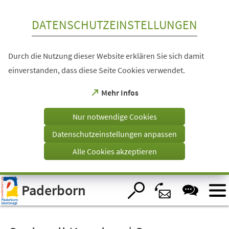
Inhalt anspringen
DATENSCHUTZEINSTELLUNGEN
Durch die Nutzung dieser Website erklären Sie sich damit
einverstanden, dass diese Seite Cookies verwendet.
(Öffnet
Mehr Infos
in
einem
Nur notwendige Cookies
neuen
Tab)
Datenschutzeinstellungen anpassen
Alle Cookies akzeptieren
Visuelle
Paderborn
Assistenzsoftware
öffnen.