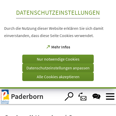
Inhalt anspringen
DATENSCHUTZEINSTELLUNGEN
Durch die Nutzung dieser Website erklären Sie sich damit
einverstanden, dass diese Seite Cookies verwendet.
(Öffnet
Mehr Infos
in
einem
Nur notwendige Cookies
neuen
Tab)
Datenschutzeinstellungen anpassen
Alle Cookies akzeptieren
Visuelle
Paderborn
Assistenzsoftware
öffnen.