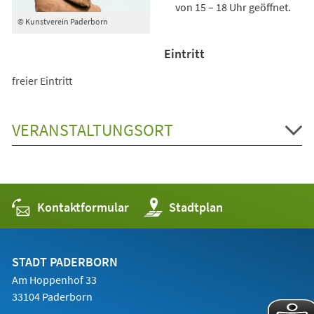
von 15 – 18 Uhr geöffnet.
© Kunstverein Paderborn
Eintritt
freier Eintritt
VERANSTALTUNGSORT
Kontaktformular
(Öffnet
Stadtplan
in
einem
neuen
Tab)
STADT PADERBORN
Am Hoppenhof 33
33104 Paderborn