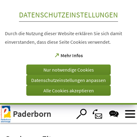
Inhalt anspringen
DATENSCHUTZEINSTELLUNGEN
Durch die Nutzung dieser Website erklären Sie sich damit
einverstanden, dass diese Seite Cookies verwendet.
(Öffnet
Mehr Infos
in
einem
Nur notwendige Cookies
neuen
Tab)
Datenschutzeinstellungen anpassen
Alle Cookies akzeptieren
Visuelle
Paderborn
Assistenzsoftware
öffnen.