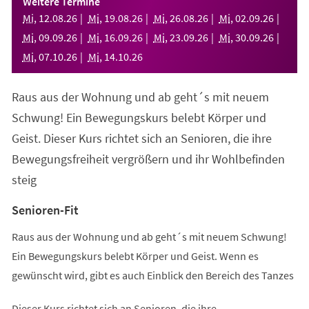
Weitere Termine
neuen
Mi
,
12
.
08
.
26
Mi
,
19
.
08
.
26
Mi
,
26
.
08
.
26
Mi
,
02
.
09
.
26
Tab)
Mi
,
09
.
09
.
26
Mi
,
16
.
09
.
26
Mi
,
23
.
09
.
26
Mi
,
30
.
09
.
26
Mi
,
07
.
10
.
26
Mi
,
14
.
10
.
26
Raus aus der Wohnung und ab geht´s mit neuem
Schwung! Ein Bewegungskurs belebt Körper und
Geist. Dieser Kurs richtet sich an Senioren, die ihre
Bewegungsfreiheit vergrößern und ihr Wohlbefinden
steig
Senioren-Fit
Raus aus der Wohnung und ab geht´s mit neuem Schwung!
Ein Bewegungskurs belebt Körper und Geist. Wenn es
gewünscht wird, gibt es auch Einblick den Bereich des Tanzes
Dieser Kurs richtet sich an Senioren, die ihre