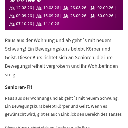
Weitere Termine
neuen
Mi
,
12
.
08
.
26
Mi
,
19
.
08
.
26
Mi
,
26
.
08
.
26
Mi
,
02
.
09
.
26
Tab)
Mi
,
09
.
09
.
26
Mi
,
16
.
09
.
26
Mi
,
23
.
09
.
26
Mi
,
30
.
09
.
26
Mi
,
07
.
10
.
26
Mi
,
14
.
10
.
26
Raus aus der Wohnung und ab geht´s mit neuem
Schwung! Ein Bewegungskurs belebt Körper und
Geist. Dieser Kurs richtet sich an Senioren, die ihre
Bewegungsfreiheit vergrößern und ihr Wohlbefinden
steig
Senioren-Fit
Raus aus der Wohnung und ab geht´s mit neuem Schwung!
Ein Bewegungskurs belebt Körper und Geist. Wenn es
gewünscht wird, gibt es auch Einblick den Bereich des Tanzes
Dieser Kurs richtet sich an Senioren, die ihre