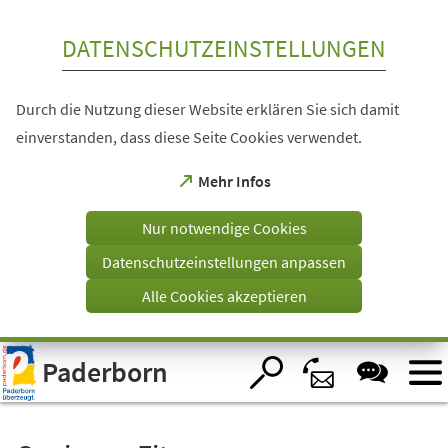
Inhalt anspringen
DATENSCHUTZEINSTELLUNGEN
Durch die Nutzung dieser Website erklären Sie sich damit
einverstanden, dass diese Seite Cookies verwendet.
(Öffnet
Mehr Infos
in
einem
Nur notwendige Cookies
neuen
Tab)
Datenschutzeinstellungen anpassen
Alle Cookies akzeptieren
Visuelle
Paderborn
Assistenzsoftware
öffnen.