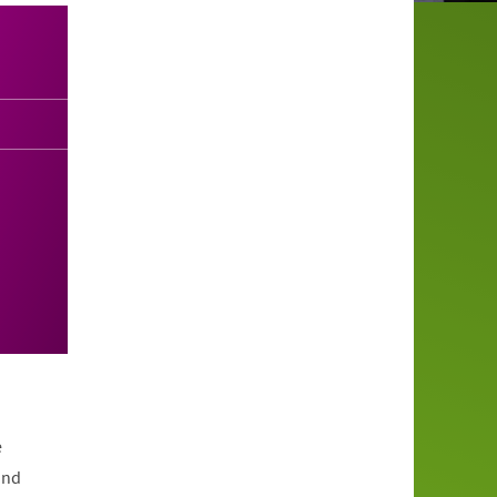
e
und