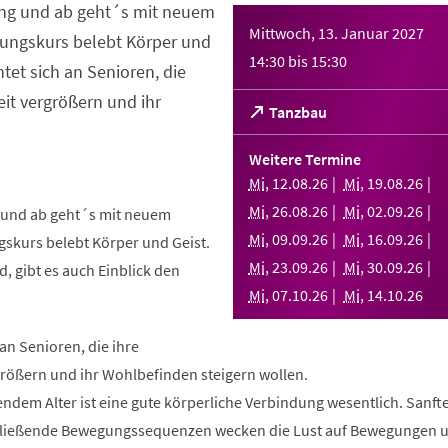
ng und ab geht´s mit neuem
Mittwoch, 13. Januar 2027
ungskurs belebt Körper und
14:30
bis
15:30
htet sich an Senioren, die
it vergrößern und ihr
(Öffnet
Tanzbau
in
einem
Weitere Termine
neuen
Mi
,
12
.
08
.
26
Mi
,
19
.
08
.
26
Tab)
Mi
,
26
.
08
.
26
Mi
,
02
.
09
.
26
und ab geht´s mit neuem
Mi
,
09
.
09
.
26
Mi
,
16
.
09
.
26
skurs belebt Körper und Geist.
Mi
,
23
.
09
.
26
Mi
,
30
.
09
.
26
, gibt es auch Einblick den
Mi
,
07
.
10
.
26
Mi
,
14
.
10
.
26
 an Senioren, die ihre
rößern und ihr Wohlbefinden steigern wollen.
ndem Alter ist eine gute körperliche Verbindung wesentlich. Sanft
fließende Bewegungssequenzen wecken die Lust auf Bewegungen 