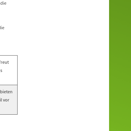
 die
die
freut
as
 bieten
l vor