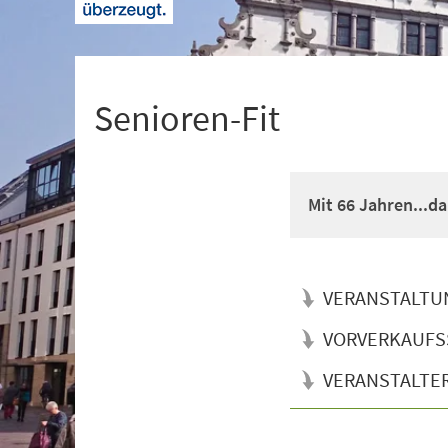
+
1
Senioren-Fit
Mit 66 Jahren...d
VERANSTALTU
VORVERKAUFS
VERANSTALTE