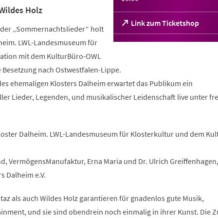
Wildes Holz
(Öffnet
Link zum Ticketshop
e der „Sommernachtslieder“ holt
in
alheim. LWL-Landesmuseum für
einem
neuen
ration mit dem KulturBüro-OWL
Tab)
ge Besetzung nach Ostwestfalen-Lippe.
es ehemaligen Klosters Dalheim erwartet das Publikum ein
er Lieder, Legenden, und musikalischer Leidenschaft live unter fr
 Kloster Dalheim. LWL-Landesmuseum für Klosterkultur und dem Kul
d, VermögensManufaktur, Erna Maria und Dr. Ulrich Greiffenhagen,
s Dalheim e.V.
taz als auch Wildes Holz garantieren für gnadenlos gute Musik,
nment, und sie sind obendrein noch einmalig in ihrer Kunst. Die Z