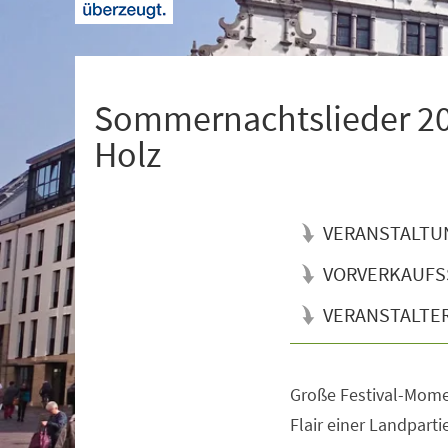
+
1
Sommernachtslieder 202
Holz
VERANSTALTU
VORVERKAUFS
VERANSTALTE
Große Festival-Mom
Veranstaltungsinformationen
Flair einer Landparti