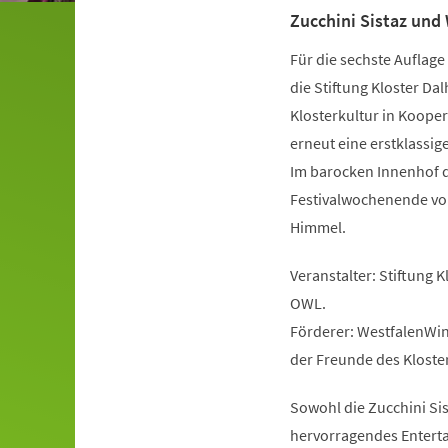
Zucchini Sistaz und 
Für die sechste Auflag
die Stiftung Kloster D
Klosterkultur in Koope
erneut eine erstklassi
Im barocken Innenhof d
Festivalwochenende voll
Himmel.
Veranstalter: Stiftung
OWL.
Förderer: WestfalenWin
der Freunde des Kloster
Sowohl die Zucchini Sis
hervorragendes Entertai