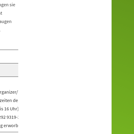
ngen sie
t
taugen
.
/organizer/WIM5TEXG?
zeiten des
bis 16 Uhr) können
292 9319-224 oder E-
rg
erworben werden.