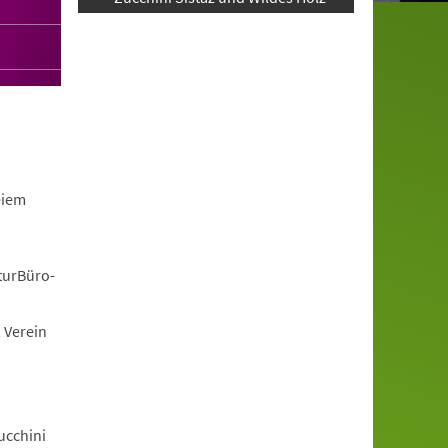
eiem
turBüro-
 Verein
ucchini