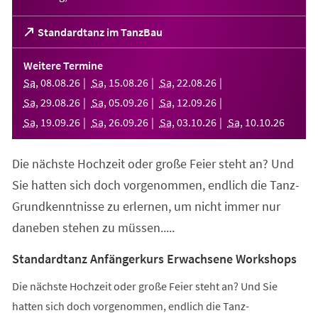
(Öffnet
Standardtanz im TanzBau
in
einem
Weitere Termine
neuen
Sa
,
08
.
08
.
26
Sa
,
15
.
08
.
26
Sa
,
22
.
08
.
26
Tab)
Sa
,
29
.
08
.
26
Sa
,
05
.
09
.
26
Sa
,
12
.
09
.
26
Sa
,
19
.
09
.
26
Sa
,
26
.
09
.
26
Sa
,
03
.
10
.
26
Sa
,
10
.
10
.
26
Die nächste Hochzeit oder große Feier steht an? Und
Sie hatten sich doch vorgenommen, endlich die Tanz-
Grundkenntnisse zu erlernen, um nicht immer nur
daneben stehen zu müssen.....
Standardtanz Anfängerkurs Erwachsene Workshops
Die nächste Hochzeit oder große Feier steht an? Und Sie
hatten sich doch vorgenommen, endlich die Tanz-