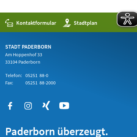
Kontaktformular
(Öffnet
Stadtplan
in
einem
neuen
Tab)
STADT PADERBORN
Am Hoppenhof 33
33104 Paderborn
Telefon:
05251 88-0
Fax:
05251 88-2000
Paderborn überzeugt.