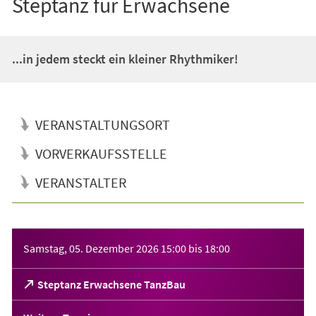
Steptanz für Erwachsene
...in jedem steckt ein kleiner Rhythmiker!
VERANSTALTUNGSORT
VORVERKAUFSSTELLE
VERANSTALTER
Veranstaltungsinformationen
Samstag, 05. Dezember 2026
15:00
bis
18:00
(Öffnet
Steptanz Erwachsene TanzBau
in
einem