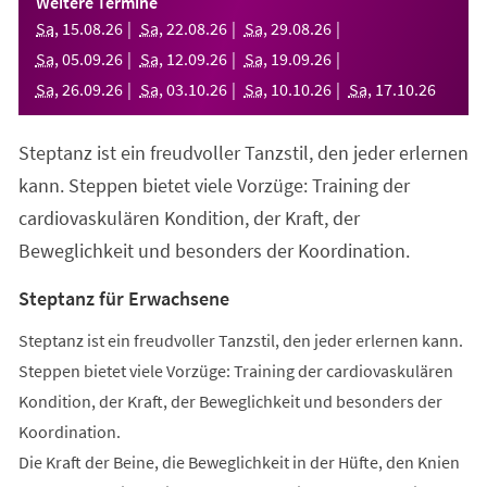
Weitere Termine
neuen
Sa
,
15
.
08
.
26
Sa
,
22
.
08
.
26
Sa
,
29
.
08
.
26
Tab)
Sa
,
05
.
09
.
26
Sa
,
12
.
09
.
26
Sa
,
19
.
09
.
26
Sa
,
26
.
09
.
26
Sa
,
03
.
10
.
26
Sa
,
10
.
10
.
26
Sa
,
17
.
10
.
26
Steptanz ist ein freudvoller Tanzstil, den jeder erlernen
kann. Steppen bietet viele Vorzüge: Training der
cardiovaskulären Kondition, der Kraft, der
Beweglichkeit und besonders der Koordination.
Steptanz für Erwachsene
Steptanz ist ein freudvoller Tanzstil, den jeder erlernen kann.
Steppen bietet viele Vorzüge: Training der cardiovaskulären
Kondition, der Kraft, der Beweglichkeit und besonders der
Koordination.
Die Kraft der Beine, die Beweglichkeit in der Hüfte, den Knien