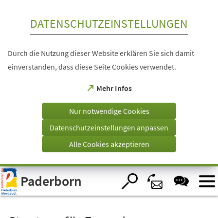
Inhalt anspringen
DATENSCHUTZEINSTELLUNGEN
Durch die Nutzung dieser Website erklären Sie sich damit
einverstanden, dass diese Seite Cookies verwendet.
(Öffnet
Mehr Infos
in
einem
Nur notwendige Cookies
neuen
Tab)
Datenschutzeinstellungen anpassen
Alle Cookies akzeptieren
Visuelle
Paderborn
Assistenzsoftware
öffnen.