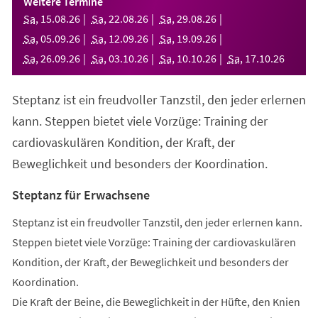
Weitere Termine
neuen
Sa
,
15
.
08
.
26
Sa
,
22
.
08
.
26
Sa
,
29
.
08
.
26
Tab)
Sa
,
05
.
09
.
26
Sa
,
12
.
09
.
26
Sa
,
19
.
09
.
26
Sa
,
26
.
09
.
26
Sa
,
03
.
10
.
26
Sa
,
10
.
10
.
26
Sa
,
17
.
10
.
26
Steptanz ist ein freudvoller Tanzstil, den jeder erlernen
kann. Steppen bietet viele Vorzüge: Training der
cardiovaskulären Kondition, der Kraft, der
Beweglichkeit und besonders der Koordination.
Steptanz für Erwachsene
Steptanz ist ein freudvoller Tanzstil, den jeder erlernen kann.
Steppen bietet viele Vorzüge: Training der cardiovaskulären
Kondition, der Kraft, der Beweglichkeit und besonders der
Koordination.
Die Kraft der Beine, die Beweglichkeit in der Hüfte, den Knien