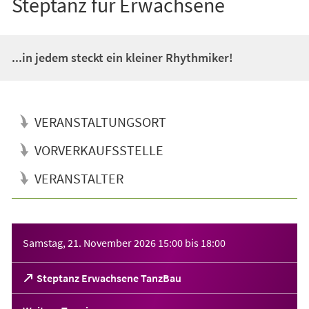
Steptanz für Erwachsene
...in jedem steckt ein kleiner Rhythmiker!
VERANSTALTUNGSORT
VORVERKAUFSSTELLE
VERANSTALTER
Veranstaltungsinformationen
Samstag, 21. November 2026
15:00
bis
18:00
(Öffnet
Steptanz Erwachsene TanzBau
in
einem