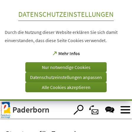
Inhalt anspringen
DATENSCHUTZEINSTELLUNGEN
Durch die Nutzung dieser Website erklären Sie sich damit
einverstanden, dass diese Seite Cookies verwendet.
(Öffnet
Mehr Infos
in
einem
Nur notwendige Cookies
neuen
Tab)
Datenschutzeinstellungen anpassen
Alle Cookies akzeptieren
Visuelle
Paderborn
Assistenzsoftware
öffnen.