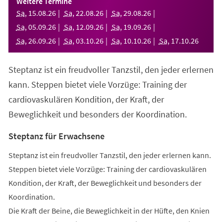
Weitere Termine
neuen
Sa
,
15
.
08
.
26
Sa
,
22
.
08
.
26
Sa
,
29
.
08
.
26
Tab)
Sa
,
05
.
09
.
26
Sa
,
12
.
09
.
26
Sa
,
19
.
09
.
26
Sa
,
26
.
09
.
26
Sa
,
03
.
10
.
26
Sa
,
10
.
10
.
26
Sa
,
17
.
10
.
26
Steptanz ist ein freudvoller Tanzstil, den jeder erlernen
kann. Steppen bietet viele Vorzüge: Training der
cardiovaskulären Kondition, der Kraft, der
Beweglichkeit und besonders der Koordination.
Steptanz für Erwachsene
Steptanz ist ein freudvoller Tanzstil, den jeder erlernen kann.
Steppen bietet viele Vorzüge: Training der cardiovaskulären
Kondition, der Kraft, der Beweglichkeit und besonders der
Koordination.
Die Kraft der Beine, die Beweglichkeit in der Hüfte, den Knien