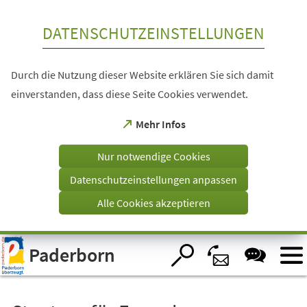
Inhalt anspringen
DATENSCHUTZEINSTELLUNGEN
Durch die Nutzung dieser Website erklären Sie sich damit
einverstanden, dass diese Seite Cookies verwendet.
(Öffnet
Mehr Infos
in
einem
Nur notwendige Cookies
neuen
Tab)
Datenschutzeinstellungen anpassen
Alle Cookies akzeptieren
Visuelle
Paderborn
Assistenzsoftware
öffnen.