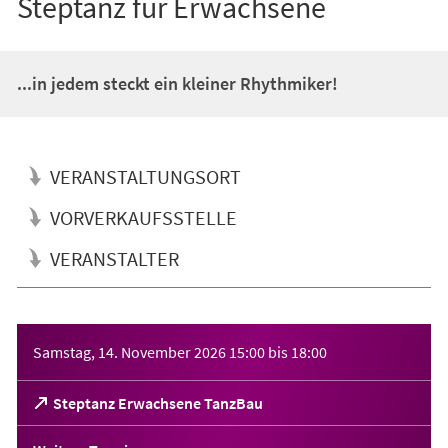
Steptanz für Erwachsene
...in jedem steckt ein kleiner Rhythmiker!
VERANSTALTUNGSORT
VORVERKAUFSSTELLE
VERANSTALTER
Veranstaltungsinformationen
Samstag, 14. November 2026
15:00
bis
18:00
(Öffnet
Steptanz Erwachsene TanzBau
in
einem