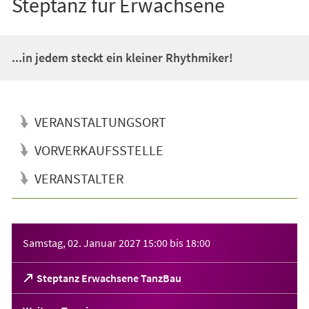
Steptanz für Erwachsene
...in jedem steckt ein kleiner Rhythmiker!
VERANSTALTUNGSORT
VORVERKAUFSSTELLE
VERANSTALTER
Veranstaltungsinformationen
Samstag, 02. Januar 2027
15:00
bis
18:00
(Öffnet
Steptanz Erwachsene TanzBau
in
einem