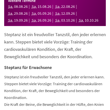
Weitere Termine
neuen
Sa
,
08
.
08
.
26
Sa
,
15
.
08
.
26
Sa
,
22
.
08
.
26
Tab)
Sa
,
29
.
08
.
26
Sa
,
05
.
09
.
26
Sa
,
12
.
09
.
26
Sa
,
19
.
09
.
26
Sa
,
26
.
09
.
26
Sa
,
03
.
10
.
26
Sa
,
10
.
10
.
26
Steptanz ist ein freudvoller Tanzstil, den jeder erlernen
kann. Steppen bietet viele Vorzüge: Training der
cardiovaskulären Kondition, der Kraft, der
Beweglichkeit und besonders der Koordination.
Steptanz für Erwachsene
Steptanz ist ein freudvoller Tanzstil, den jeder erlernen kann.
Steppen bietet viele Vorzüge: Training der cardiovaskulären
Kondition, der Kraft, der Beweglichkeit und besonders der
Koordination.
Die Kraft der Beine, die Beweglichkeit in der Hüfte, den Knien