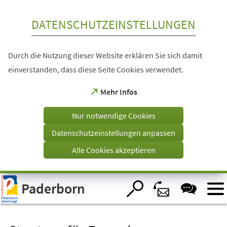
Inhalt anspringen
DATENSCHUTZEINSTELLUNGEN
Durch die Nutzung dieser Website erklären Sie sich damit
einverstanden, dass diese Seite Cookies verwendet.
(Öffnet
Mehr Infos
in
einem
Nur notwendige Cookies
neuen
Tab)
Datenschutzeinstellungen anpassen
Alle Cookies akzeptieren
Visuelle
Paderborn
Assistenzsoftware
öffnen.