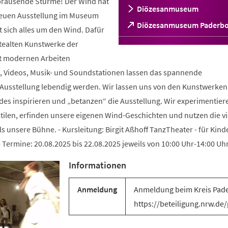
 brausende Stürme! Der Wind hat
Diözesanmuseum
r neuen Ausstellung im Museum
(Öffnet
Diözesanmuseum Paderb
 sich alles um den Wind. Dafür
in
tealten Kunstwerke der
einem
neuen
 modernen Arbeiten
Tab)
, Videos, Musik- und Soundstationen lassen das spannende
Ausstellung lebendig werden. Wir lassen uns von den Kunstwerken
des inspirieren und „betanzen“ die Ausstellung. Wir experimentier
len, erfinden unsere eigenen Wind-Geschichten und nutzen die vi
unsere Bühne. - Kursleitung: Birgit Aßhoff TanzTheater - für Kind
- Termine: 20.08.2025 bis 22.08.2025 jeweils von 10:00 Uhr-14:00 Uh
Informationen
Anmeldung
Anmeldung beim Kreis Pad
https://beteiligung.nrw.d