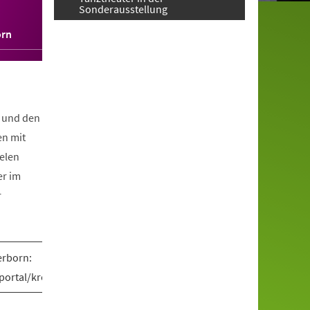
Sonderausstellung
orn
 und den
en mit
elen
er im
r
erborn:
e/portal/kreispaderborn/beteiligung/themen/1012494