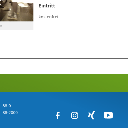
Eintritt
kostenfrei
rn
 88-0
 88-2000