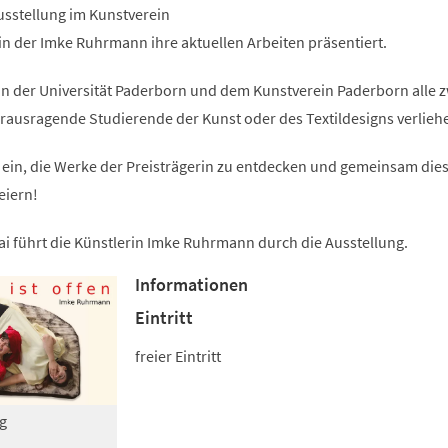
einem
Ausstellung im Kunstverein
neuen
Tab)
n der Imke Ruhrmann ihre aktuellen Arbeiten präsentiert.
on der Universität Paderborn und dem Kunstverein Paderborn alle z
rausragende Studierende der Kunst oder des Textildesigns verlieh
u ein, die Werke der Preisträgerin zu entdecken und gemeinsam die
eiern!
ai führt die Künstlerin Imke Ruhrmann durch die Ausstellung.
Informationen
Eintritt
freier Eintritt
g