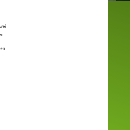
wei
en.
sen