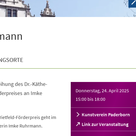
hrmann
NGSORTE
eihung des Dr.-Käthe-
Donnerstag, 24. April 2025
derpreises an Imke
15:00
bis
18:00
Kunstverein Paderborn
ietfeld-Förderpreis geht im
(Öffnet
Link zur Veranstaltung
lerin Imke Ruhrmann.
in