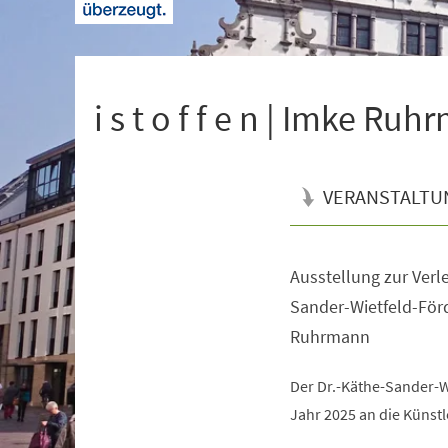
+
1
i s t o f f e n | Imke Ru
VERANSTALTU
Ausstellung zur Verl
Veranstaltungsinformationen
Sander-Wietfeld-För
Ruhrmann
Der Dr.-Käthe-Sander-W
Jahr 2025 an die Künst