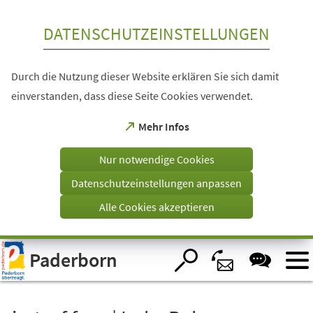
Inhalt anspringen
DATENSCHUTZEINSTELLUNGEN
Durch die Nutzung dieser Website erklären Sie sich damit
einverstanden, dass diese Seite Cookies verwendet.
(Öffnet
Mehr Infos
in
einem
Nur notwendige Cookies
neuen
Tab)
Datenschutzeinstellungen anpassen
Alle Cookies akzeptieren
Visuelle
Paderborn
Assistenzsoftware
öffnen.