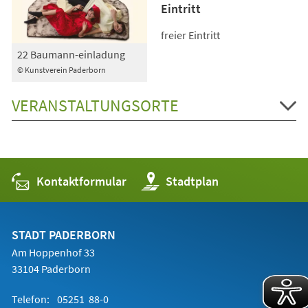
Eintritt
freier Eintritt
22 Baumann-einladung
© Kunstverein Paderborn
VERANSTALTUNGSORTE
Kontaktformular
(Öffnet
Stadtplan
in
einem
neuen
Tab)
STADT PADERBORN
Am Hoppenhof 33
33104 Paderborn
Telefon:
05251 88-0