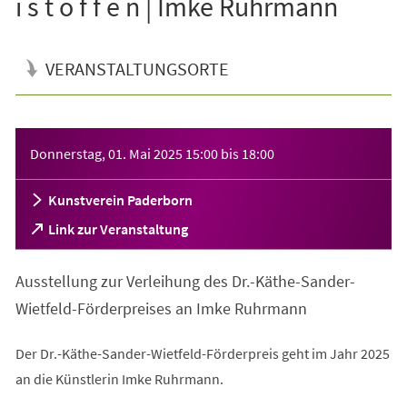
i s t o f f e n | Imke Ruhrmann
VERANSTALTUNGSORTE
Veranstaltungsinformationen
Donnerstag, 01. Mai 2025
15:00
bis
18:00
Kunstverein Paderborn
(Öffnet
Link zur Veranstaltung
in
einem
Ausstellung zur Verleihung des Dr.-Käthe-Sander-
neuen
Tab)
Wietfeld-Förderpreises an Imke Ruhrmann
Der Dr.-Käthe-Sander-Wietfeld-Förderpreis geht im Jahr 2025
an die Künstlerin Imke Ruhrmann.