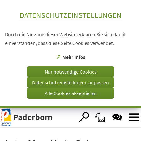
Inhalt anspringen
DATENSCHUTZEINSTELLUNGEN
Durch die Nutzung dieser Website erklären Sie sich damit
einverstanden, dass diese Seite Cookies verwendet.
(Öffnet
Mehr Infos
in
einem
Nur notwendige Cookies
neuen
Tab)
Datenschutzeinstellungen anpassen
Alle Cookies akzeptieren
Visuelle
Paderborn
Assistenzsoftware
öffnen.