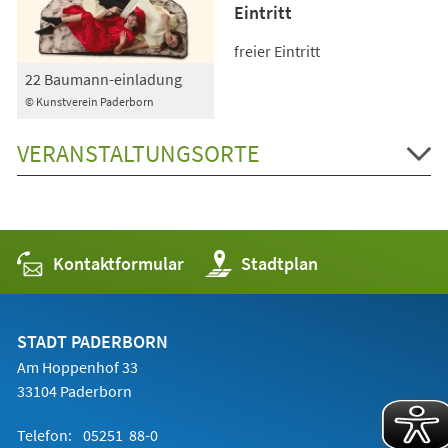
Eintritt
freier Eintritt
22 Baumann-einladung
© Kunstverein Paderborn
VERANSTALTUNGSORTE
Kontaktformular
(Öffnet
Stadtplan
in
einem
neuen
Tab)
STADT PADERBORN
Am Hoppenhof 33
33104 Paderborn
Telefon:
05251 88-0