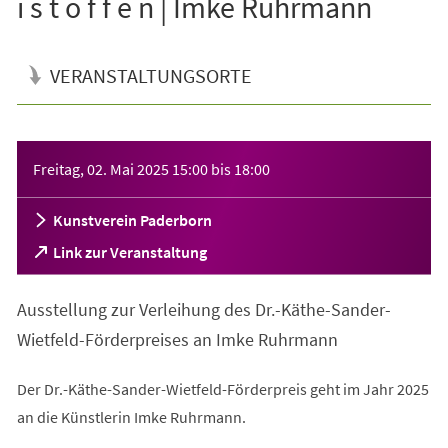
i s t o f f e n | Imke Ruhrmann
VERANSTALTUNGSORTE
Veranstaltungsinformationen
Freitag, 02. Mai 2025
15:00
bis
18:00
Kunstverein Paderborn
(Öffnet
Link zur Veranstaltung
in
einem
Ausstellung zur Verleihung des Dr.-Käthe-Sander-
neuen
Tab)
Wietfeld-Förderpreises an Imke Ruhrmann
Der Dr.-Käthe-Sander-Wietfeld-Förderpreis geht im Jahr 2025
an die Künstlerin Imke Ruhrmann.