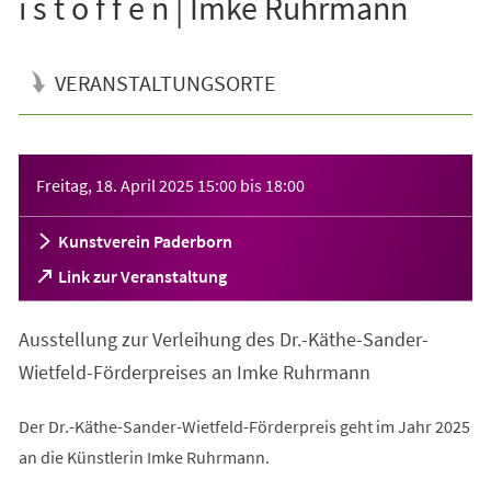
i s t o f f e n | Imke Ruhrmann
VERANSTALTUNGSORTE
Veranstaltungsinformationen
Freitag, 18. April 2025
15:00
bis
18:00
Kunstverein Paderborn
(Öffnet
Link zur Veranstaltung
in
einem
Ausstellung zur Verleihung des Dr.-Käthe-Sander-
neuen
Tab)
Wietfeld-Förderpreises an Imke Ruhrmann
Der Dr.-Käthe-Sander-Wietfeld-Förderpreis geht im Jahr 2025
an die Künstlerin Imke Ruhrmann.