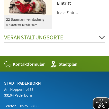
Eintritt
freier Eintritt
22 Baumann-einladung
© Kunstverein Paderborn
VERANSTALTUNGSORTE
Kontaktformular
(Öffnet
Stadtplan
in
einem
neuen
Tab)
STADT PADERBORN
Am Hoppenhof 33
33104 Paderborn
Telefon:
05251 88-0