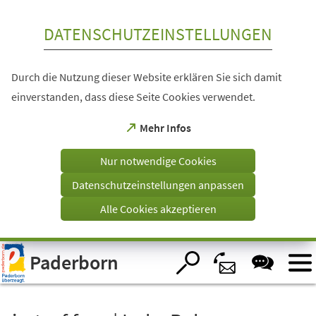
Inhalt anspringen
DATENSCHUTZEINSTELLUNGEN
Durch die Nutzung dieser Website erklären Sie sich damit
einverstanden, dass diese Seite Cookies verwendet.
(Öffnet
Mehr Infos
in
einem
Nur notwendige Cookies
neuen
Tab)
Datenschutzeinstellungen anpassen
Alle Cookies akzeptieren
Visuelle
Paderborn
Assistenzsoftware
öffnen.