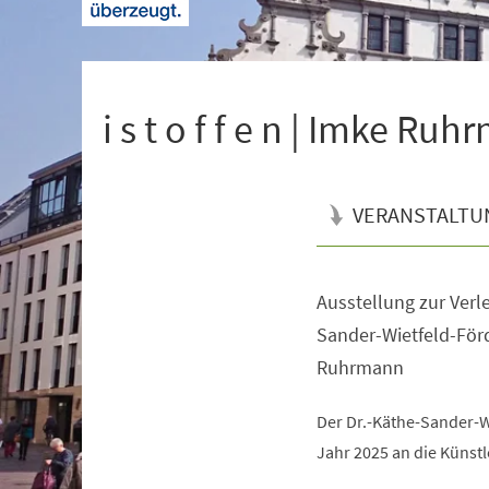
+
1
i s t o f f e n | Imke Ru
VERANSTALTU
Ausstellung zur Verl
Veranstaltungsinformationen
Sander-Wietfeld-För
Ruhrmann
Der Dr.-Käthe-Sander-W
Jahr 2025 an die Künst