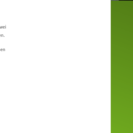
wei
en.
sen