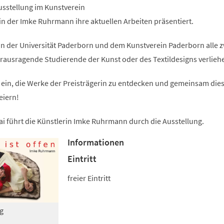
einem
Ausstellung im Kunstverein
neuen
Tab)
n der Imke Ruhrmann ihre aktuellen Arbeiten präsentiert.
on der Universität Paderborn und dem Kunstverein Paderborn alle z
rausragende Studierende der Kunst oder des Textildesigns verlieh
u ein, die Werke der Preisträgerin zu entdecken und gemeinsam die
eiern!
ai führt die Künstlerin Imke Ruhrmann durch die Ausstellung.
Informationen
Eintritt
freier Eintritt
g