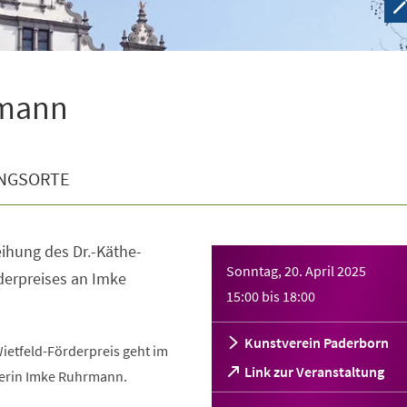
hrmann
NGSORTE
eihung des Dr.-Käthe-
Sonntag, 20. April 2025
derpreises an Imke
15:00
bis
18:00
Kunstverein Paderborn
ietfeld-Förderpreis geht im
(Öffnet
Link zur Veranstaltung
lerin Imke Ruhrmann.
in